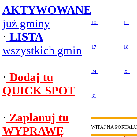
AKTYWOWANE
już gminy
10.
11.
·
LISTA
wszystkich gmin
17.
18.
24.
25.
·
Dodaj tu
QUICK SPOT
31.
·
Zaplanuj tu
WYPRAWĘ
WITAJ NA PORTAL