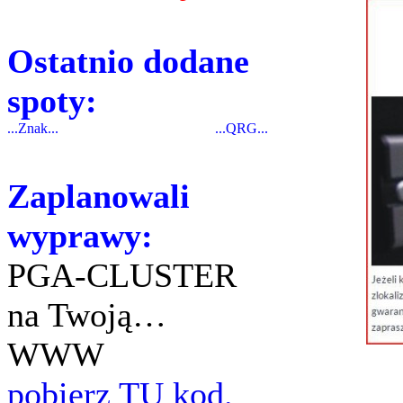
Ostatnio dodane
spoty:
...Znak...
...QRG...
Zaplanowali
wyprawy:
PGA-CLUSTER
na Twoją…
WWW
pobierz TU kod.