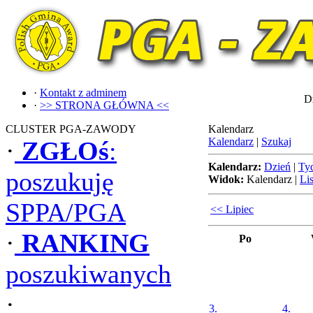
·
Kontakt z adminem
Dz
·
>> STRONA GŁÓWNA <<
CLUSTER PGA-ZAWODY
Kalendarz
Kalendarz
|
Szukaj
·
ZGŁOś
:
Kalendarz:
Dzień
|
Ty
poszukuję
Widok:
Kalendarz
|
Lis
SPPA/PGA
<< Lipiec
·
RANKING
Po
poszukiwanych
·
3.
4.