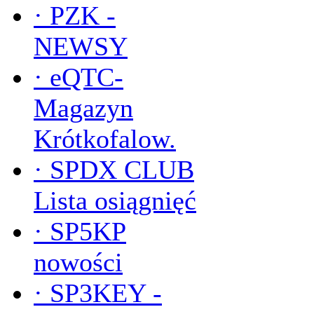
·
PZK -
NEWSY
·
eQTC-
Magazyn
Krótkofalow.
·
SPDX CLUB
Lista osiągnięć
·
SP5KP
nowości
·
SP3KEY -