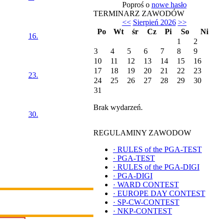
Poproś o
nowe hasło
TERMINARZ ZAWODÓW
<<
Sierpień 2026
>>
Po
Wt
śr
Cz
Pi
So
Ni
16.
1
2
3
4
5
6
7
8
9
10
11
12
13
14
15
16
17
18
19
20
21
22
23
23.
24
25
26
27
28
29
30
31
Brak wydarzeń.
30.
REGULAMINY ZAWODOW
·
RULES of the PGA-TEST
·
PGA-TEST
·
RULES of the PGA-DIGI
·
PGA-DIGI
·
WARD CONTEST
·
EUROPE DAY CONTEST
·
SP-CW-CONTEST
·
NKP-CONTEST