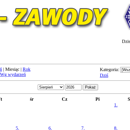
Dzis
ń
|
Miesiąc
|
Rok
Kategoria:
Wg wydarzeń
Dziś
t
śr
Cz
Pi
1.
5.
6.
7.
8.