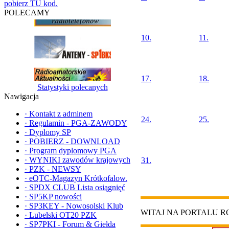
pobierz TU kod.
POLECAMY
10.
11.
17.
18.
Statystyki polecanych
Nawigacja
·
Kontakt z adminem
24.
25.
·
Regulamin - PGA-ZAWODY
·
Dyplomy SP
·
POBIERZ - DOWNLOAD
·
Program dyplomowy PGA
·
WYNIKI zawodów krajowych
31.
·
PZK - NEWSY
·
eQTC-Magazyn Krótkofalow.
·
SPDX CLUB Lista osiągnięć
·
SP5KP nowości
·
SP3KEY - Nowosolski Klub
WITAJ NA PORTALU 
·
Lubelski OT20 PZK
·
SP7PKI - Forum & Giełda