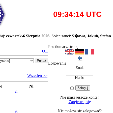
iaj:
czwartek-6 Sierpnia 2026
. Solenizanci:
S�awa, Jakub, Stefan
Przetłumacz stronę
O...
Logowanie
Znak
Wrzesień >>
Hasło
So
Ni
2.
Nie masz jeszcze konta?
Zarejestruj się
Nie możesz się zalogować?
9.