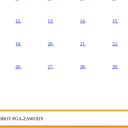
12.
13.
14.
15.
19.
20.
21.
22.
26.
27.
28.
29.
ROBOT PGA-ZAWODY