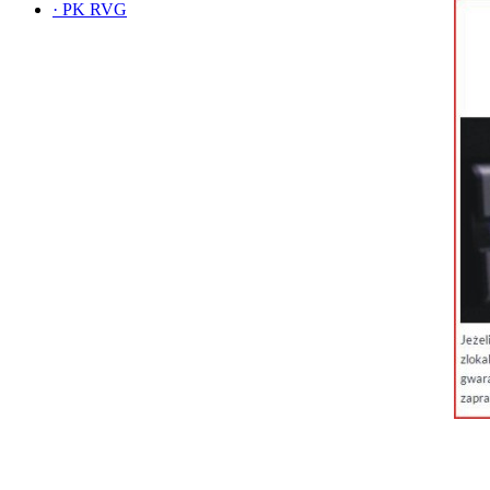
·
PK RVG