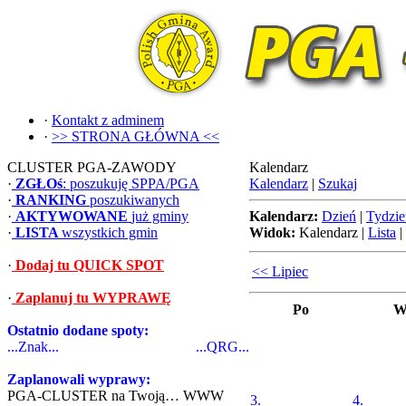
·
Kontakt z adminem
·
>> STRONA GŁÓWNA <<
CLUSTER PGA-ZAWODY
Kalendarz
·
ZGŁOś
: poszukuję SPPA/PGA
Kalendarz
|
Szukaj
·
RANKING
poszukiwanych
·
AKTYWOWANE
już gminy
Kalendarz:
Dzień
|
Tydzie
·
LISTA
wszystkich gmin
Widok:
Kalendarz
|
Lista
|
·
Dodaj tu QUICK SPOT
<< Lipiec
·
Zaplanuj tu WYPRAWĘ
Po
W
Ostatnio dodane spoty:
...Znak...
...QRG...
Zaplanowali wyprawy:
PGA-CLUSTER na Twoją… WWW
3.
4.