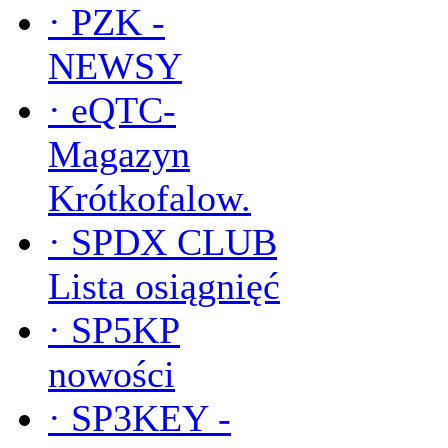
·
PZK -
NEWSY
·
eQTC-
Magazyn
Krótkofalow.
·
SPDX CLUB
Lista osiągnięć
·
SP5KP
nowości
·
SP3KEY -