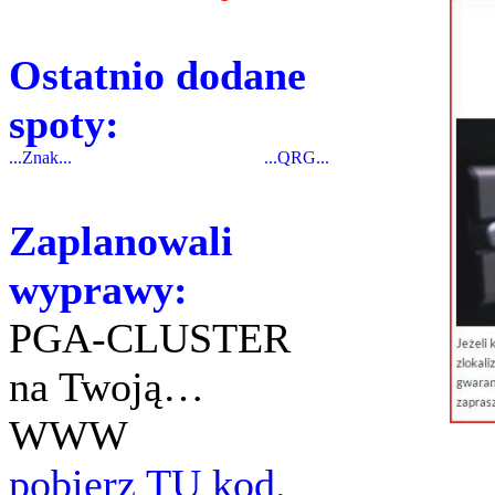
Ostatnio dodane
spoty:
...Znak...
...QRG...
Zaplanowali
wyprawy:
PGA-CLUSTER
na Twoją…
WWW
pobierz TU kod.