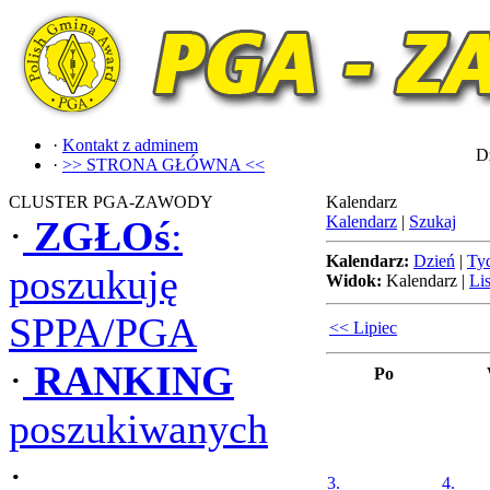
·
Kontakt z adminem
Dz
·
>> STRONA GŁÓWNA <<
CLUSTER PGA-ZAWODY
Kalendarz
Kalendarz
|
Szukaj
·
ZGŁOś
:
Kalendarz:
Dzień
|
Ty
poszukuję
Widok:
Kalendarz
|
Lis
SPPA/PGA
<< Lipiec
·
RANKING
Po
poszukiwanych
·
3.
4.