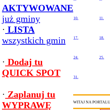
AKTYWOWANE
już gminy
10.
11.
·
LISTA
wszystkich gmin
17.
18.
24.
25.
·
Dodaj tu
QUICK SPOT
31.
·
Zaplanuj tu
WYPRAWĘ
WITAJ NA PORTAL