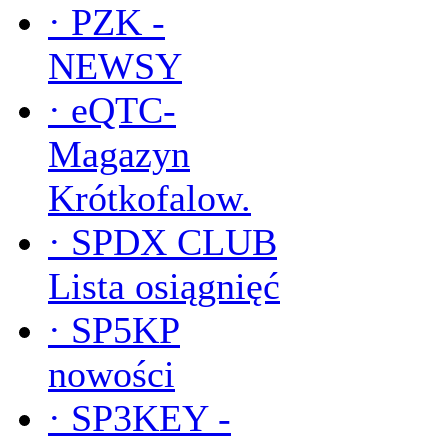
·
PZK -
NEWSY
·
eQTC-
Magazyn
Krótkofalow.
·
SPDX CLUB
Lista osiągnięć
·
SP5KP
nowości
·
SP3KEY -