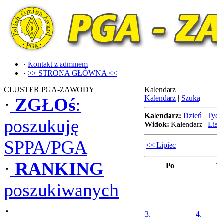
·
Kontakt z adminem
·
>> STRONA GŁÓWNA <<
CLUSTER PGA-ZAWODY
Kalendarz
Kalendarz
|
Szukaj
·
ZGŁOś
:
Kalendarz:
Dzień
|
Ty
poszukuję
Widok:
Kalendarz
|
Lis
SPPA/PGA
<< Lipiec
·
RANKING
Po
poszukiwanych
·
3.
4.