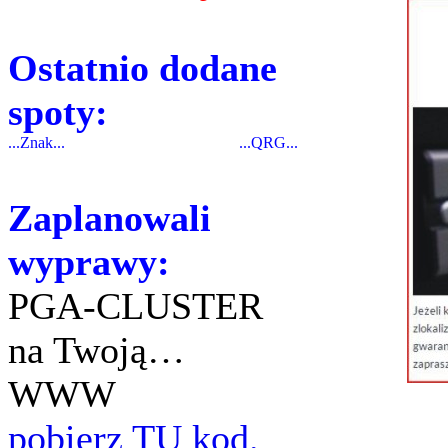
Ostatnio dodane
spoty:
...Znak...
...QRG...
Zaplanowali
wyprawy:
PGA-CLUSTER
na Twoją…
WWW
pobierz TU kod.