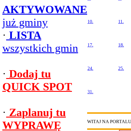
AKTYWOWANE
już gminy
10.
11.
·
LISTA
wszystkich gmin
17.
18.
24.
25.
·
Dodaj tu
QUICK SPOT
31.
·
Zaplanuj tu
WYPRAWĘ
WITAJ NA PORTAL