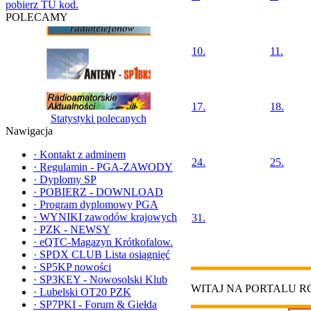
pobierz TU kod.
POLECAMY
10.
11.
17.
18.
Statystyki polecanych
Nawigacja
·
Kontakt z adminem
24.
25.
·
Regulamin - PGA-ZAWODY
·
Dyplomy SP
·
POBIERZ - DOWNLOAD
·
Program dyplomowy PGA
·
WYNIKI zawodów krajowych
31.
·
PZK - NEWSY
·
eQTC-Magazyn Krótkofalow.
·
SPDX CLUB Lista osiągnięć
·
SP5KP nowości
·
SP3KEY - Nowosolski Klub
WITAJ NA PORTALU 
·
Lubelski OT20 PZK
·
SP7PKI - Forum & Giełda