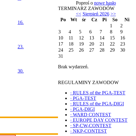
Poproś o
nowe hasło
TERMINARZ ZAWODÓW
<<
Sierpień 2026
>>
Po
Wt
śr
Cz
Pi
So
Ni
16.
1
2
3
4
5
6
7
8
9
10
11
12
13
14
15
16
17
18
19
20
21
22
23
23.
24
25
26
27
28
29
30
31
Brak wydarzeń.
30.
REGULAMINY ZAWODOW
·
RULES of the PGA-TEST
·
PGA-TEST
·
RULES of the PGA-DIGI
·
PGA-DIGI
·
WARD CONTEST
·
EUROPE DAY CONTEST
·
SP-CW-CONTEST
·
NKP-CONTEST