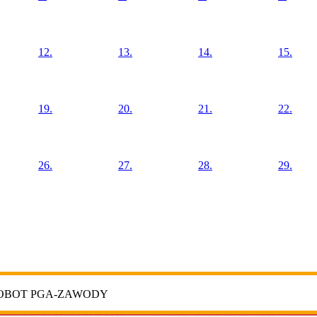
12.
13.
14.
15.
19.
20.
21.
22.
26.
27.
28.
29.
ROBOT PGA-ZAWODY