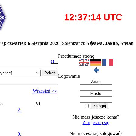
iaj:
czwartek-6 Sierpnia 2026
. Solenizanci:
S�awa, Jakub, Stefan
Przetłumacz stronę
O...
Logowanie
Znak
Wrzesień >>
Hasło
So
Ni
2.
Nie masz jeszcze konta?
Zarejestruj się
Nie możesz się zalogować?
9.