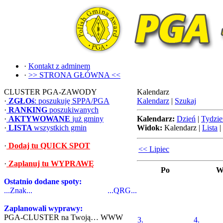
·
Kontakt z adminem
·
>> STRONA GŁÓWNA <<
CLUSTER PGA-ZAWODY
Kalendarz
·
ZGŁOś
: poszukuję SPPA/PGA
Kalendarz
|
Szukaj
·
RANKING
poszukiwanych
·
AKTYWOWANE
już gminy
Kalendarz:
Dzień
|
Tydzie
·
LISTA
wszystkich gmin
Widok:
Kalendarz
|
Lista
|
·
Dodaj tu QUICK SPOT
<< Lipiec
·
Zaplanuj tu WYPRAWĘ
Po
W
Ostatnio dodane spoty:
...Znak...
...QRG...
Zaplanowali wyprawy:
PGA-CLUSTER na Twoją… WWW
3.
4.