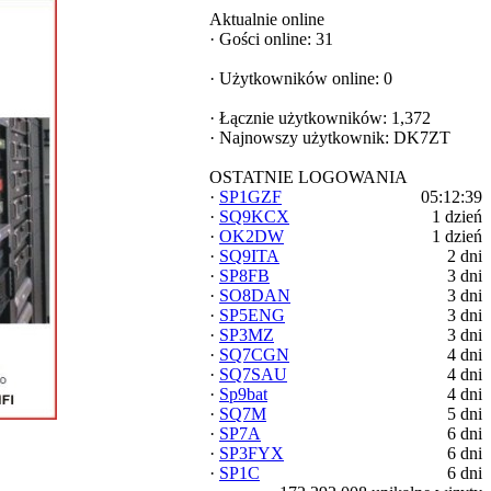
Aktualnie online
·
Gości online: 31
·
Użytkowników online: 0
·
Łącznie użytkowników: 1,372
·
Najnowszy użytkownik:
DK7ZT
OSTATNIE LOGOWANIA
·
SP1GZF
05:12:39
·
SQ9KCX
1 dzień
·
OK2DW
1 dzień
·
SQ9ITA
2 dni
·
SP8FB
3 dni
·
SO8DAN
3 dni
·
SP5ENG
3 dni
·
SP3MZ
3 dni
·
SQ7CGN
4 dni
·
SQ7SAU
4 dni
·
Sp9bat
4 dni
·
SQ7M
5 dni
·
SP7A
6 dni
·
SP3FYX
6 dni
·
SP1C
6 dni