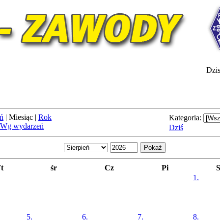
Dzis
ń
|
Miesiąc
|
Rok
Kategoria:
Wg wydarzeń
Dziś
t
śr
Cz
Pi
1.
5.
6.
7.
8.