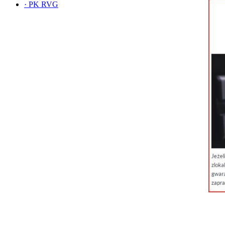
·
PK RVG