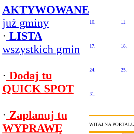
AKTYWOWANE
już gminy
10.
11.
·
LISTA
wszystkich gmin
17.
18.
24.
25.
·
Dodaj tu
QUICK SPOT
31.
·
Zaplanuj tu
WYPRAWĘ
WITAJ NA PORTAL