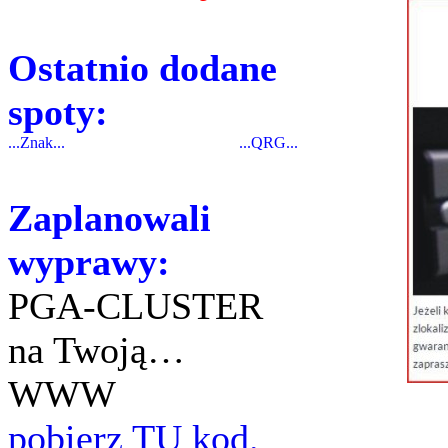
Ostatnio dodane
spoty:
...Znak...
...QRG...
Zaplanowali
wyprawy:
PGA-CLUSTER
na Twoją…
WWW
pobierz TU kod.