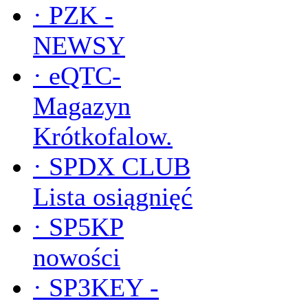
·
PZK -
NEWSY
·
eQTC-
Magazyn
Krótkofalow.
·
SPDX CLUB
Lista osiągnięć
·
SP5KP
nowości
·
SP3KEY -