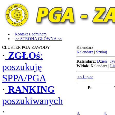
·
Kontakt z adminem
·
>> STRONA GŁÓWNA <<
CLUSTER PGA-ZAWODY
Kalendarz
Kalendarz
|
Szukaj
·
ZGŁOś
:
Kalendarz:
Dzień
|
Ty
poszukuję
Widok:
Kalendarz
|
Lis
SPPA/PGA
<< Lipiec
·
RANKING
Po
poszukiwanych
·
3.
4.