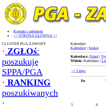
·
Kontakt z adminem
·
>> STRONA GŁÓWNA <<
CLUSTER PGA-ZAWODY
Kalendarz
Kalendarz
|
Szukaj
·
ZGŁOś
:
Kalendarz:
Dzień
|
Ty
poszukuję
Widok:
Kalendarz
|
Lis
SPPA/PGA
<< Lipiec
·
RANKING
Po
poszukiwanych
·
3.
4.