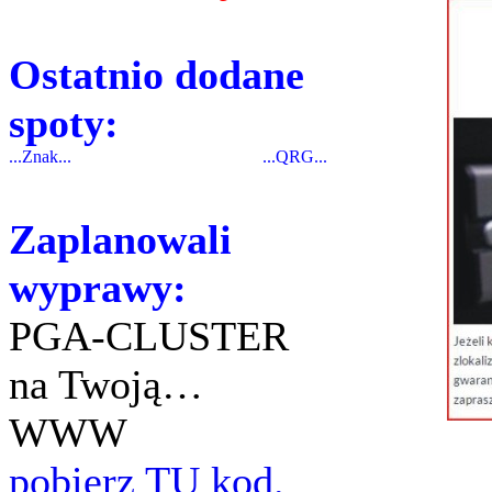
Ostatnio dodane
spoty:
...Znak...
...QRG...
Zaplanowali
wyprawy:
PGA-CLUSTER
na Twoją…
WWW
pobierz TU kod.