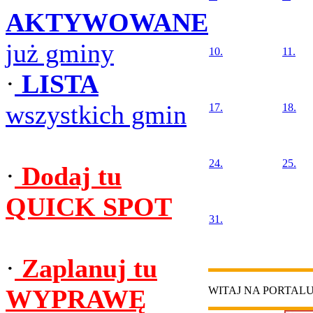
AKTYWOWANE
już gminy
10.
11.
·
LISTA
wszystkich gmin
17.
18.
24.
25.
·
Dodaj tu
QUICK SPOT
31.
·
Zaplanuj tu
WYPRAWĘ
WITAJ NA PORTAL