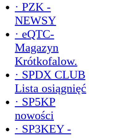
·
PZK -
NEWSY
·
eQTC-
Magazyn
Krótkofalow.
·
SPDX CLUB
Lista osiągnięć
·
SP5KP
nowości
·
SP3KEY -