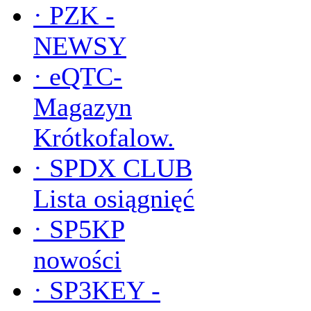
·
PZK -
NEWSY
·
eQTC-
Magazyn
Krótkofalow.
·
SPDX CLUB
Lista osiągnięć
·
SP5KP
nowości
·
SP3KEY -