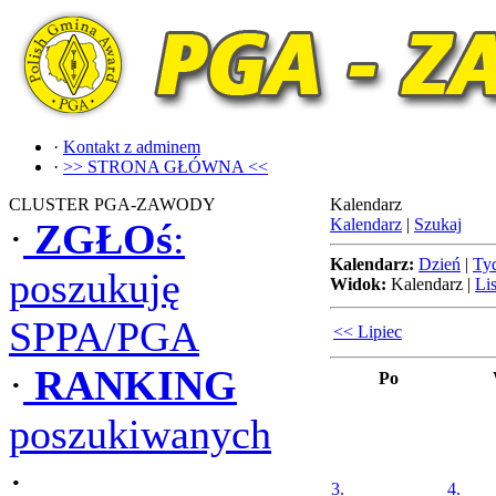
·
Kontakt z adminem
·
>> STRONA GŁÓWNA <<
CLUSTER PGA-ZAWODY
Kalendarz
Kalendarz
|
Szukaj
·
ZGŁOś
:
Kalendarz:
Dzień
|
Ty
poszukuję
Widok:
Kalendarz
|
Lis
SPPA/PGA
<< Lipiec
·
RANKING
Po
poszukiwanych
·
3.
4.