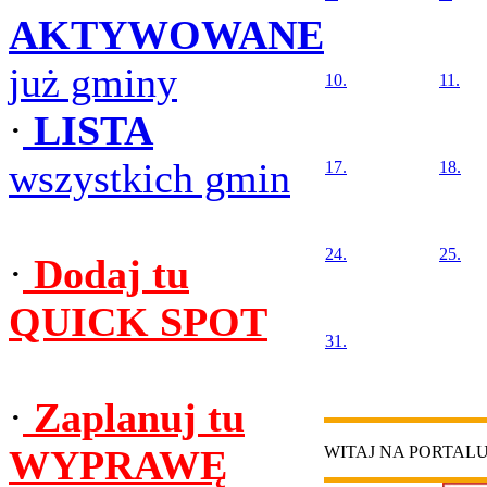
AKTYWOWANE
już gminy
10.
11.
·
LISTA
wszystkich gmin
17.
18.
24.
25.
·
Dodaj tu
QUICK SPOT
31.
·
Zaplanuj tu
WYPRAWĘ
WITAJ NA PORTAL