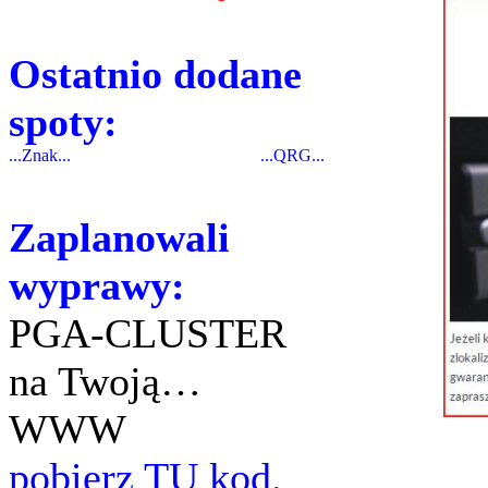
Ostatnio dodane
spoty:
...Znak...
...QRG...
Zaplanowali
wyprawy:
PGA-CLUSTER
na Twoją…
WWW
pobierz TU kod.