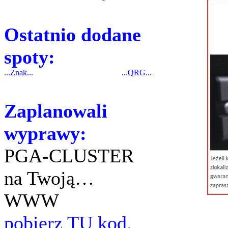
Ostatnio dodane
spoty:
...Znak...
...QRG...
Zaplanowali
wyprawy:
PGA-CLUSTER
na Twoją…
WWW
pobierz TU kod.