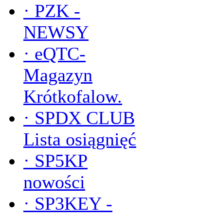
·
PZK -
NEWSY
·
eQTC-
Magazyn
Krótkofalow.
·
SPDX CLUB
Lista osiągnięć
·
SP5KP
nowości
·
SP3KEY -