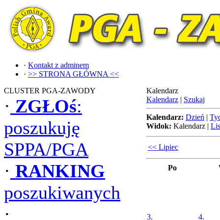
·
Kontakt z adminem
·
>> STRONA GŁÓWNA <<
CLUSTER PGA-ZAWODY
Kalendarz
Kalendarz
|
Szukaj
·
ZGŁOś
:
Kalendarz:
Dzień
|
Ty
poszukuję
Widok:
Kalendarz
|
Lis
SPPA/PGA
<< Lipiec
·
RANKING
Po
poszukiwanych
·
3.
4.