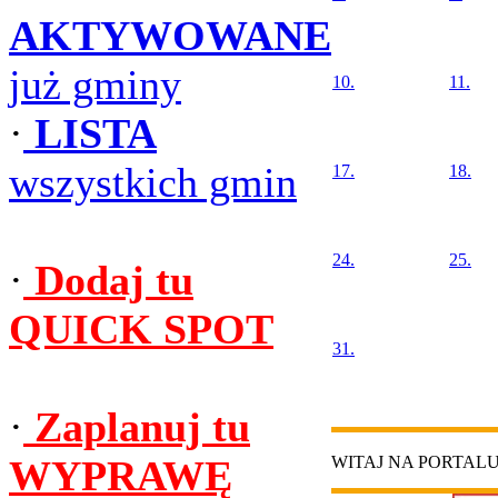
AKTYWOWANE
już gminy
10.
11.
·
LISTA
wszystkich gmin
17.
18.
24.
25.
·
Dodaj tu
QUICK SPOT
31.
·
Zaplanuj tu
WYPRAWĘ
WITAJ NA PORTAL