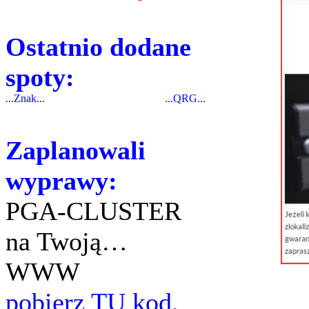
Ostatnio dodane
spoty:
...Znak...
...QRG...
Zaplanowali
wyprawy:
PGA-CLUSTER
na Twoją…
WWW
pobierz TU kod.