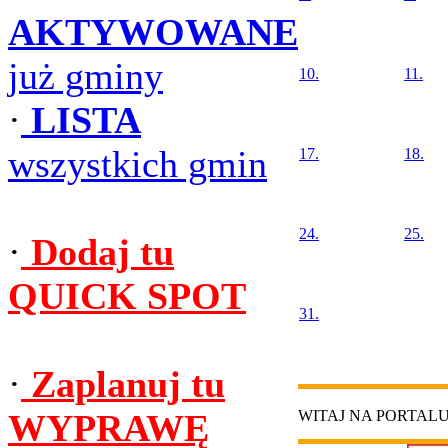
AKTYWOWANE
już gminy
10.
11.
·
LISTA
wszystkich gmin
17.
18.
24.
25.
·
Dodaj tu
QUICK SPOT
31.
·
Zaplanuj tu
WYPRAWĘ
WITAJ NA PORTAL