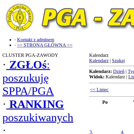
·
Kontakt z adminem
·
>> STRONA GŁÓWNA <<
CLUSTER PGA-ZAWODY
Kalendarz
Kalendarz
|
Szukaj
·
ZGŁOś
:
Kalendarz:
Dzień
|
Ty
poszukuję
Widok:
Kalendarz
|
Lis
SPPA/PGA
<< Lipiec
·
RANKING
Po
poszukiwanych
·
3.
4.