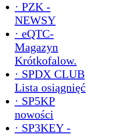
·
PZK -
NEWSY
·
eQTC-
Magazyn
Krótkofalow.
·
SPDX CLUB
Lista osiągnięć
·
SP5KP
nowości
·
SP3KEY -