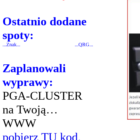
Ostatnio dodane
spoty:
...Znak...
...QRG...
Zaplanowali
wyprawy:
PGA-CLUSTER
na Twoją…
WWW
pobierz TU kod.