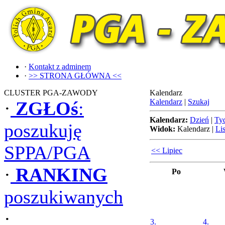
·
Kontakt z adminem
·
>> STRONA GŁÓWNA <<
CLUSTER PGA-ZAWODY
Kalendarz
Kalendarz
|
Szukaj
·
ZGŁOś
:
Kalendarz:
Dzień
|
Ty
poszukuję
Widok:
Kalendarz
|
Lis
SPPA/PGA
<< Lipiec
·
RANKING
Po
poszukiwanych
·
3.
4.