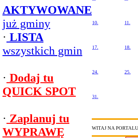
AKTYWOWANE
już gminy
10.
11.
·
LISTA
wszystkich gmin
17.
18.
24.
25.
·
Dodaj tu
QUICK SPOT
31.
·
Zaplanuj tu
WYPRAWĘ
WITAJ NA PORTAL