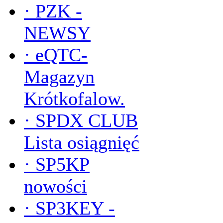
·
PZK -
NEWSY
·
eQTC-
Magazyn
Krótkofalow.
·
SPDX CLUB
Lista osiągnięć
·
SP5KP
nowości
·
SP3KEY -