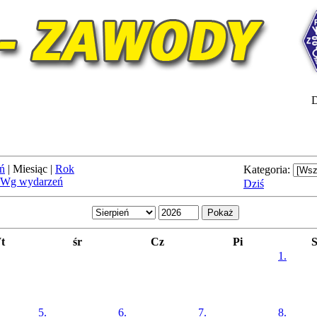
D
ń
|
Miesiąc
|
Rok
Kategoria:
Wg wydarzeń
Dziś
t
śr
Cz
Pi
1.
5.
6.
7.
8.