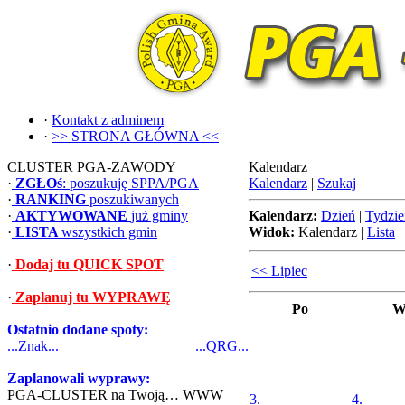
·
Kontakt z adminem
·
>> STRONA GŁÓWNA <<
CLUSTER PGA-ZAWODY
Kalendarz
·
ZGŁOś
: poszukuję SPPA/PGA
Kalendarz
|
Szukaj
·
RANKING
poszukiwanych
·
AKTYWOWANE
już gminy
Kalendarz:
Dzień
|
Tydzie
·
LISTA
wszystkich gmin
Widok:
Kalendarz
|
Lista
|
·
Dodaj tu QUICK SPOT
<< Lipiec
·
Zaplanuj tu WYPRAWĘ
Po
W
Ostatnio dodane spoty:
...Znak...
...QRG...
Zaplanowali wyprawy:
PGA-CLUSTER na Twoją… WWW
3.
4.