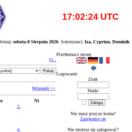
zisiaj:
sobota-8 Sierpnia 2026
. Solenizanci:
Iza, Cyprian, Dominik
Przetłumacz stronę
O...
Logowanie
Znak
Wrzesień >>
Hasło
So
Ni
2.
Nie masz jeszcze konta?
Zarejestruj się
Nie możesz się zalogować?
9.