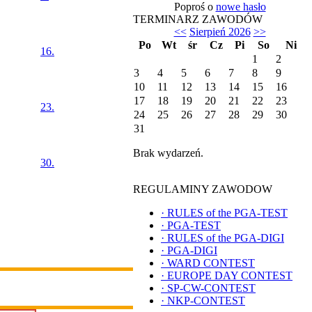
Poproś o
nowe hasło
TERMINARZ ZAWODÓW
<<
Sierpień 2026
>>
Po
Wt
śr
Cz
Pi
So
Ni
16.
1
2
3
4
5
6
7
8
9
10
11
12
13
14
15
16
17
18
19
20
21
22
23
23.
24
25
26
27
28
29
30
31
Brak wydarzeń.
30.
REGULAMINY ZAWODOW
·
RULES of the PGA-TEST
·
PGA-TEST
·
RULES of the PGA-DIGI
·
PGA-DIGI
·
WARD CONTEST
·
EUROPE DAY CONTEST
·
SP-CW-CONTEST
·
NKP-CONTEST