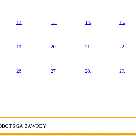
12.
13.
14.
15.
19.
20.
21.
22.
26.
27.
28.
29.
ROBOT PGA-ZAWODY