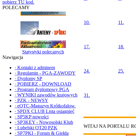
pobierz TU kod.
POLECAMY
10.
11.
17.
18.
Statystyki polecanych
Nawigacja
·
Kontakt z adminem
24.
25.
·
Regulamin - PGA-ZAWODY
·
Dyplomy SP
·
POBIERZ - DOWNLOAD
·
Program dyplomowy PGA
·
WYNIKI zawodów krajowych
31.
·
PZK - NEWSY
·
eQTC-Magazyn Krótkofalow.
·
SPDX CLUB Lista osiągnięć
·
SP5KP nowości
·
SP3KEY - Nowosolski Klub
WITAJ NA PORTALU 
·
Lubelski OT20 PZK
·
SP7PKI - Forum & Giełda