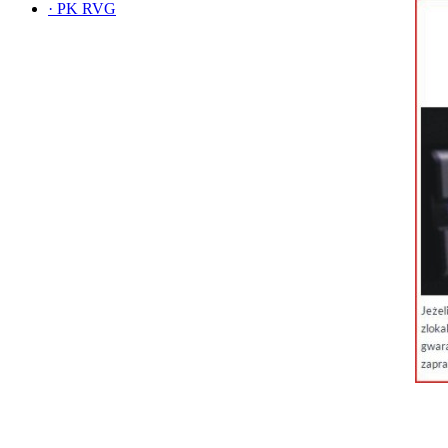
·
PK RVG