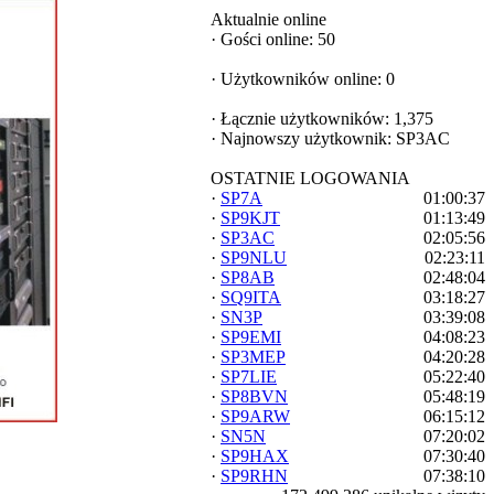
Aktualnie online
·
Gości online: 50
·
Użytkowników online: 0
·
Łącznie użytkowników: 1,375
·
Najnowszy użytkownik:
SP3AC
OSTATNIE LOGOWANIA
·
SP7A
01:00:37
·
SP9KJT
01:13:49
·
SP3AC
02:05:56
·
SP9NLU
02:23:11
·
SP8AB
02:48:04
·
SQ9ITA
03:18:27
·
SN3P
03:39:08
·
SP9EMI
04:08:23
·
SP3MEP
04:20:28
·
SP7LIE
05:22:40
·
SP8BVN
05:48:19
·
SP9ARW
06:15:12
·
SN5N
07:20:02
·
SP9HAX
07:30:40
·
SP9RHN
07:38:10