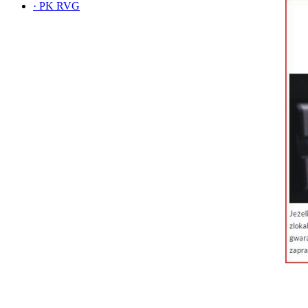
·
PK RVG