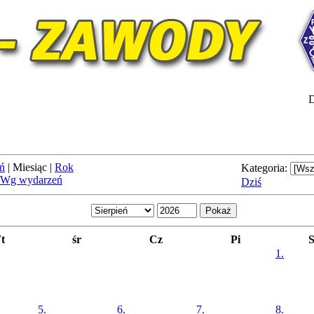
D
ń
|
Miesiąc
|
Rok
Kategoria:
Wg wydarzeń
Dziś
t
śr
Cz
Pi
1.
5.
6.
7.
8.