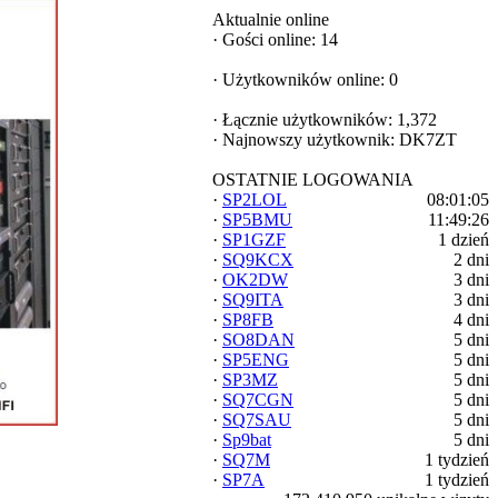
Aktualnie online
·
Gości online: 14
·
Użytkowników online: 0
·
Łącznie użytkowników: 1,372
·
Najnowszy użytkownik:
DK7ZT
OSTATNIE LOGOWANIA
·
SP2LOL
08:01:05
·
SP5BMU
11:49:26
·
SP1GZF
1 dzień
·
SQ9KCX
2 dni
·
OK2DW
3 dni
·
SQ9ITA
3 dni
·
SP8FB
4 dni
·
SO8DAN
5 dni
·
SP5ENG
5 dni
·
SP3MZ
5 dni
·
SQ7CGN
5 dni
·
SQ7SAU
5 dni
·
Sp9bat
5 dni
·
SQ7M
1 tydzień
·
SP7A
1 tydzień