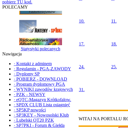
pobierz TU kod.
POLECAMY
10.
11.
17.
18.
Statystyki polecanych
Nawigacja
·
Kontakt z adminem
24.
25.
·
Regulamin - PGA-ZAWODY
·
Dyplomy SP
·
POBIERZ - DOWNLOAD
·
Program dyplomowy PGA
·
WYNIKI zawodów krajowych
31.
·
PZK - NEWSY
·
eQTC-Magazyn Krótkofalow.
·
SPDX CLUB Lista osiągnięć
·
SP5KP nowości
·
SP3KEY - Nowosolski Klub
WITAJ NA PORTALU 
·
Lubelski OT20 PZK
·
SP7PKI - Forum & Giełda