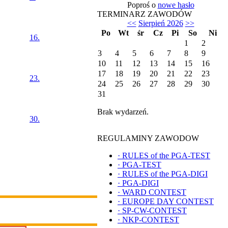
Poproś o
nowe hasło
TERMINARZ ZAWODÓW
<<
Sierpień 2026
>>
Po
Wt
śr
Cz
Pi
So
Ni
16.
1
2
3
4
5
6
7
8
9
10
11
12
13
14
15
16
17
18
19
20
21
22
23
23.
24
25
26
27
28
29
30
31
Brak wydarzeń.
30.
REGULAMINY ZAWODOW
·
RULES of the PGA-TEST
·
PGA-TEST
·
RULES of the PGA-DIGI
·
PGA-DIGI
·
WARD CONTEST
·
EUROPE DAY CONTEST
·
SP-CW-CONTEST
·
NKP-CONTEST