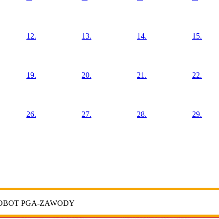
12.
13.
14.
15.
19.
20.
21.
22.
26.
27.
28.
29.
ROBOT PGA-ZAWODY