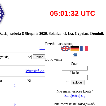
zisiaj:
sobota-8 Sierpnia 2026
. Solenizanci:
Iza, Cyprian, Dominik
Przetłumacz stronę
O...
Logowanie
Znak
Wrzesień >>
Hasło
So
Ni
2.
Nie masz jeszcze konta?
Zarejestruj się
Nie możesz się zalogować?
9.