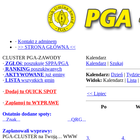
·
Kontakt z adminem
·
>> STRONA GŁÓWNA <<
CLUSTER PGA-ZAWODY
Kalendarz
·
ZGŁOś
: poszukuję SPPA/PGA
Kalendarz
|
Szukaj
·
RANKING
poszukiwanych
·
AKTYWOWANE
już gminy
Kalendarz:
Dzień
|
Tydzie
·
LISTA
wszystkich gmin
Widok:
Kalendarz
|
Lista
|
·
Dodaj tu QUICK SPOT
<< Lipiec
·
Zaplanuj tu WYPRAWĘ
Po
W
Ostatnio dodane spoty:
...Znak...
...QRG...
Zaplanowali wyprawy:
PGA-CLUSTER na Twoją… WWW
3.
4.