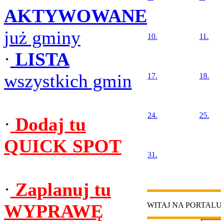
AKTYWOWANE
już gminy
10.
11.
·
LISTA
wszystkich gmin
17.
18.
24.
25.
·
Dodaj tu
QUICK SPOT
31.
·
Zaplanuj tu
WYPRAWĘ
WITAJ NA PORTAL