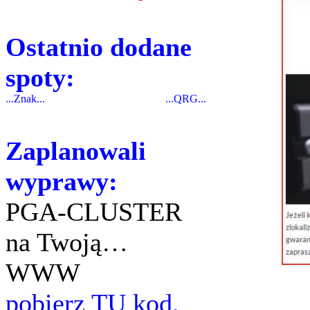
Ostatnio dodane
spoty:
...Znak...
...QRG...
Zaplanowali
wyprawy:
PGA-CLUSTER
na Twoją…
WWW
pobierz TU kod.