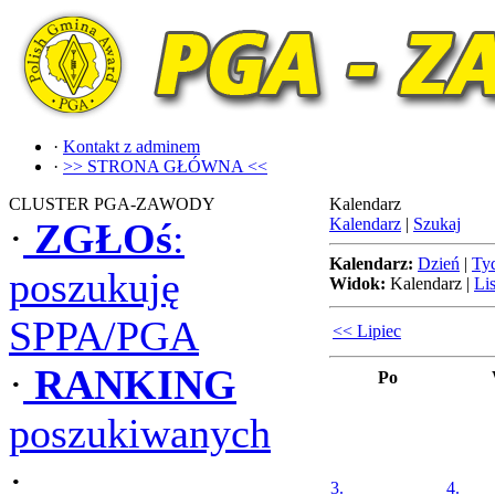
·
Kontakt z adminem
·
>> STRONA GŁÓWNA <<
CLUSTER PGA-ZAWODY
Kalendarz
Kalendarz
|
Szukaj
·
ZGŁOś
:
Kalendarz:
Dzień
|
Ty
poszukuję
Widok:
Kalendarz
|
Lis
SPPA/PGA
<< Lipiec
·
RANKING
Po
poszukiwanych
·
3.
4.