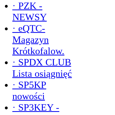
·
PZK -
NEWSY
·
eQTC-
Magazyn
Krótkofalow.
·
SPDX CLUB
Lista osiągnięć
·
SP5KP
nowości
·
SP3KEY -