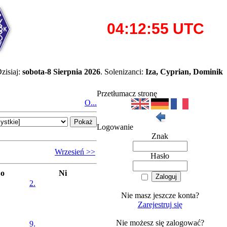
zisiaj:
sobota-8 Sierpnia 2026
. Solenizanci:
Iza, Cyprian, Dominik
Przetłumacz stronę
O...
Logowanie
Znak
Wrzesień >>
Hasło
So
Ni
2.
Nie masz jeszcze konta?
Zarejestruj się
Nie możesz się zalogować?
9.