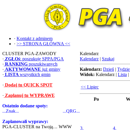
·
Kontakt z adminem
·
>> STRONA GŁÓWNA <<
CLUSTER PGA-ZAWODY
Kalendarz
·
ZGŁOś
: poszukuję SPPA/PGA
Kalendarz
|
Szukaj
·
RANKING
poszukiwanych
·
AKTYWOWANE
już gminy
Kalendarz:
Dzień
|
Tydzie
·
LISTA
wszystkich gmin
Widok:
Kalendarz
|
Lista
|
·
Dodaj tu QUICK SPOT
<< Lipiec
·
Zaplanuj tu WYPRAWĘ
Po
W
Ostatnio dodane spoty:
...Znak...
...QRG...
Zaplanowali wyprawy:
PGA-CLUSTER na Twoją… WWW
3.
4.