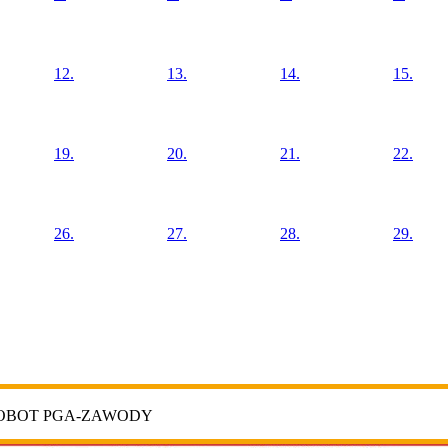
12.
13.
14.
15.
19.
20.
21.
22.
26.
27.
28.
29.
ROBOT PGA-ZAWODY