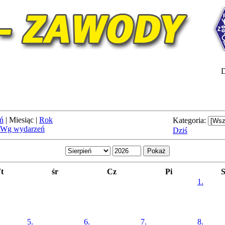
D
ń
|
Miesiąc
|
Rok
Kategoria:
Wg wydarzeń
Dziś
t
śr
Cz
Pi
1.
5.
6.
7.
8.