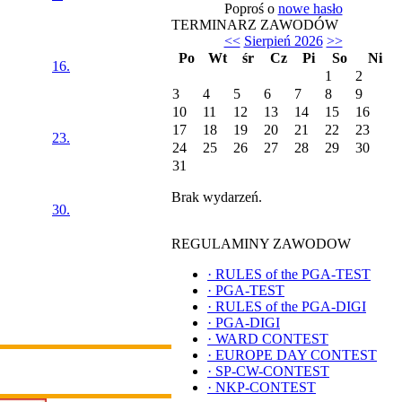
Poproś o
nowe hasło
TERMINARZ ZAWODÓW
<<
Sierpień 2026
>>
Po
Wt
śr
Cz
Pi
So
Ni
16.
1
2
3
4
5
6
7
8
9
10
11
12
13
14
15
16
17
18
19
20
21
22
23
23.
24
25
26
27
28
29
30
31
Brak wydarzeń.
30.
REGULAMINY ZAWODOW
·
RULES of the PGA-TEST
·
PGA-TEST
·
RULES of the PGA-DIGI
·
PGA-DIGI
·
WARD CONTEST
·
EUROPE DAY CONTEST
·
SP-CW-CONTEST
·
NKP-CONTEST