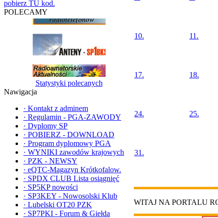
pobierz TU kod.
POLECAMY
10.
11.
17.
18.
Statystyki polecanych
Nawigacja
·
Kontakt z adminem
24.
25.
·
Regulamin - PGA-ZAWODY
·
Dyplomy SP
·
POBIERZ - DOWNLOAD
·
Program dyplomowy PGA
·
WYNIKI zawodów krajowych
31.
·
PZK - NEWSY
·
eQTC-Magazyn Krótkofalow.
·
SPDX CLUB Lista osiągnięć
·
SP5KP nowości
·
SP3KEY - Nowosolski Klub
WITAJ NA PORTALU 
·
Lubelski OT20 PZK
·
SP7PKI - Forum & Giełda