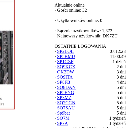
Aktualnie online
·
Gości online: 32
·
Użytkowników online: 0
·
Łącznie użytkowników: 1,372
·
Najnowszy użytkownik:
DK7ZT
OSTATNIE LOGOWANIA
·
SP2LOL
07:12:28
·
SP5BMU
11:00:49
·
SP1GZF
1 dzień
·
SQ9KCX
2 dni
·
OK2DW
3 dni
·
SQ9ITA
3 dni
·
SP8FB
4 dni
·
SO8DAN
5 dni
·
SP5ENG
5 dni
·
SP3MZ
5 dni
·
SQ7CGN
5 dni
·
SQ7SAU
5 dni
·
Sp9bat
5 dni
·
SQ7M
1 tydzień
·
SP7A
1 tydzień