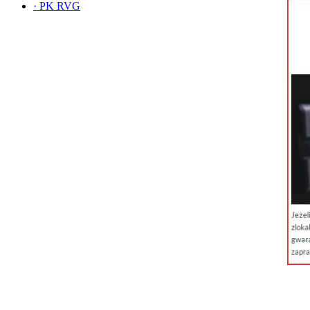
·
PK RVG