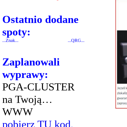
Ostatnio dodane
spoty:
...Znak...
...QRG...
Zaplanowali
wyprawy:
PGA-CLUSTER
na Twoją…
WWW
pobierz TU kod.