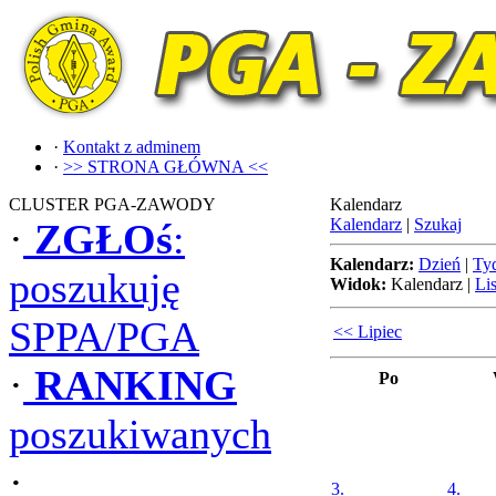
·
Kontakt z adminem
·
>> STRONA GŁÓWNA <<
CLUSTER PGA-ZAWODY
Kalendarz
Kalendarz
|
Szukaj
·
ZGŁOś
:
Kalendarz:
Dzień
|
Ty
poszukuję
Widok:
Kalendarz
|
Lis
SPPA/PGA
<< Lipiec
·
RANKING
Po
poszukiwanych
·
3.
4.