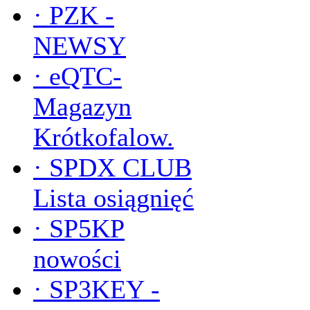
·
PZK -
NEWSY
·
eQTC-
Magazyn
Krótkofalow.
·
SPDX CLUB
Lista osiągnięć
·
SP5KP
nowości
·
SP3KEY -