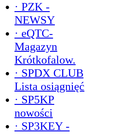
·
PZK -
NEWSY
·
eQTC-
Magazyn
Krótkofalow.
·
SPDX CLUB
Lista osiągnięć
·
SP5KP
nowości
·
SP3KEY -