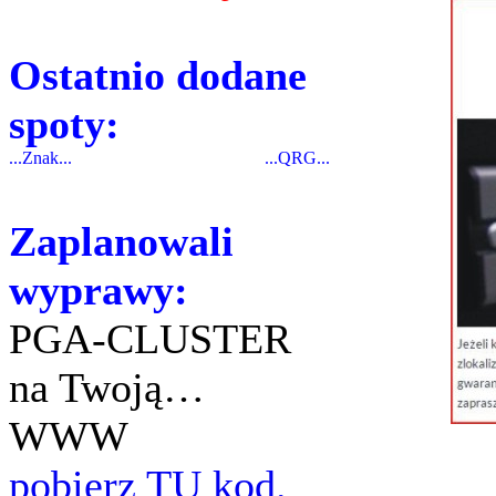
Ostatnio dodane
spoty:
...Znak...
...QRG...
Zaplanowali
wyprawy:
PGA-CLUSTER
na Twoją…
WWW
pobierz TU kod.