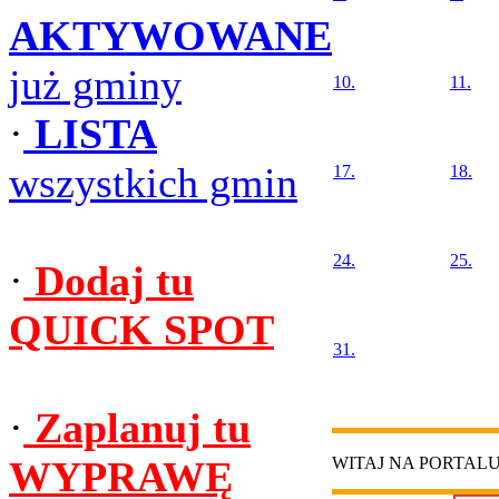
AKTYWOWANE
już gminy
10.
11.
·
LISTA
wszystkich gmin
17.
18.
24.
25.
·
Dodaj tu
QUICK SPOT
31.
·
Zaplanuj tu
WYPRAWĘ
WITAJ NA PORTAL