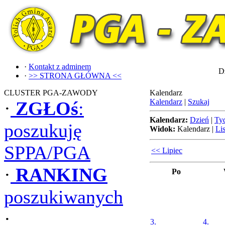
·
Kontakt z adminem
Dz
·
>> STRONA GŁÓWNA <<
CLUSTER PGA-ZAWODY
Kalendarz
Kalendarz
|
Szukaj
·
ZGŁOś
:
Kalendarz:
Dzień
|
Ty
poszukuję
Widok:
Kalendarz
|
Lis
SPPA/PGA
<< Lipiec
·
RANKING
Po
poszukiwanych
·
3.
4.