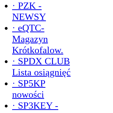
·
PZK -
NEWSY
·
eQTC-
Magazyn
Krótkofalow.
·
SPDX CLUB
Lista osiągnięć
·
SP5KP
nowości
·
SP3KEY -