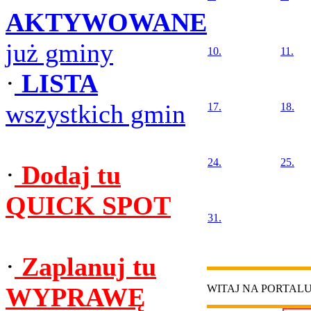
AKTYWOWANE
już gminy
10.
11.
·
LISTA
wszystkich gmin
17.
18.
24.
25.
·
Dodaj tu
QUICK SPOT
31.
·
Zaplanuj tu
WYPRAWĘ
WITAJ NA PORTAL