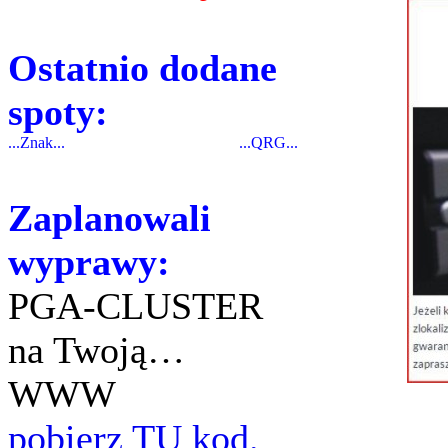
Ostatnio dodane
spoty:
...Znak...
...QRG...
Zaplanowali
wyprawy:
PGA-CLUSTER
na Twoją…
WWW
pobierz TU kod.