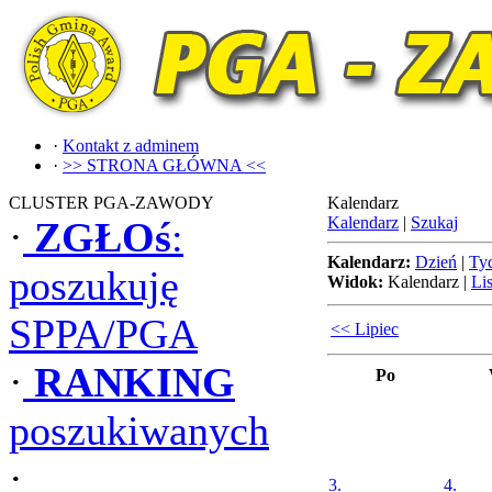
·
Kontakt z adminem
·
>> STRONA GŁÓWNA <<
CLUSTER PGA-ZAWODY
Kalendarz
Kalendarz
|
Szukaj
·
ZGŁOś
:
Kalendarz:
Dzień
|
Ty
poszukuję
Widok:
Kalendarz
|
Lis
SPPA/PGA
<< Lipiec
·
RANKING
Po
poszukiwanych
·
3.
4.