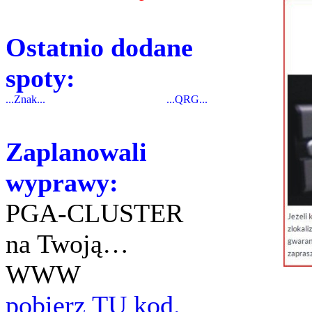
Ostatnio dodane
spoty:
...Znak...
...QRG...
Zaplanowali
wyprawy:
PGA-CLUSTER
na Twoją…
WWW
pobierz TU kod.