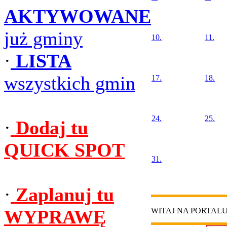
AKTYWOWANE
już gminy
10.
11.
·
LISTA
wszystkich gmin
17.
18.
24.
25.
·
Dodaj tu
QUICK SPOT
31.
·
Zaplanuj tu
WYPRAWĘ
WITAJ NA PORTAL