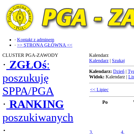
·
Kontakt z adminem
·
>> STRONA GŁÓWNA <<
CLUSTER PGA-ZAWODY
Kalendarz
Kalendarz
|
Szukaj
·
ZGŁOś
:
Kalendarz:
Dzień
|
Ty
poszukuję
Widok:
Kalendarz
|
Lis
SPPA/PGA
<< Lipiec
·
RANKING
Po
poszukiwanych
·
3.
4.