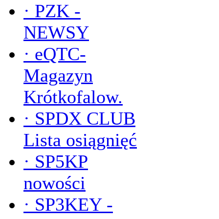
·
PZK -
NEWSY
·
eQTC-
Magazyn
Krótkofalow.
·
SPDX CLUB
Lista osiągnięć
·
SP5KP
nowości
·
SP3KEY -