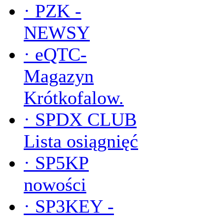
·
PZK -
NEWSY
·
eQTC-
Magazyn
Krótkofalow.
·
SPDX CLUB
Lista osiągnięć
·
SP5KP
nowości
·
SP3KEY -