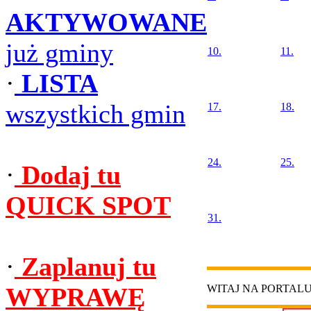
AKTYWOWANE
już gminy
10.
11.
·
LISTA
wszystkich gmin
17.
18.
24.
25.
·
Dodaj tu
QUICK SPOT
31.
·
Zaplanuj tu
WYPRAWĘ
WITAJ NA PORTAL