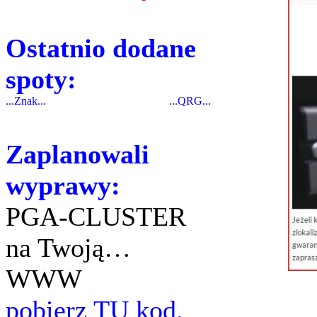
Ostatnio dodane
spoty:
...Znak...
...QRG...
Zaplanowali
wyprawy:
PGA-CLUSTER
na Twoją…
WWW
pobierz TU kod.