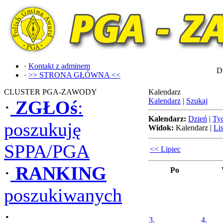
·
Kontakt z adminem
Dz
·
>> STRONA GŁÓWNA <<
CLUSTER PGA-ZAWODY
Kalendarz
Kalendarz
|
Szukaj
·
ZGŁOś
:
Kalendarz:
Dzień
|
Ty
poszukuję
Widok:
Kalendarz
|
Lis
SPPA/PGA
<< Lipiec
·
RANKING
Po
poszukiwanych
·
3.
4.