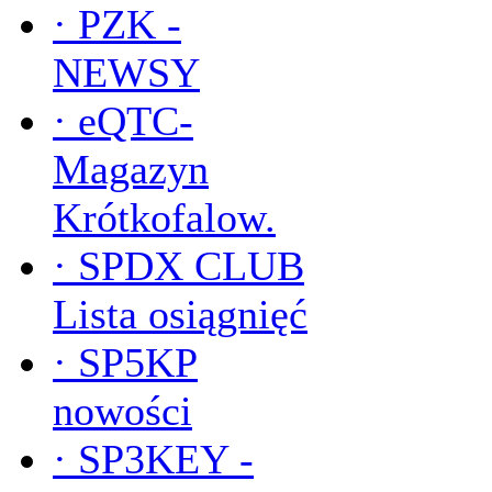
·
PZK -
NEWSY
·
eQTC-
Magazyn
Krótkofalow.
·
SPDX CLUB
Lista osiągnięć
·
SP5KP
nowości
·
SP3KEY -