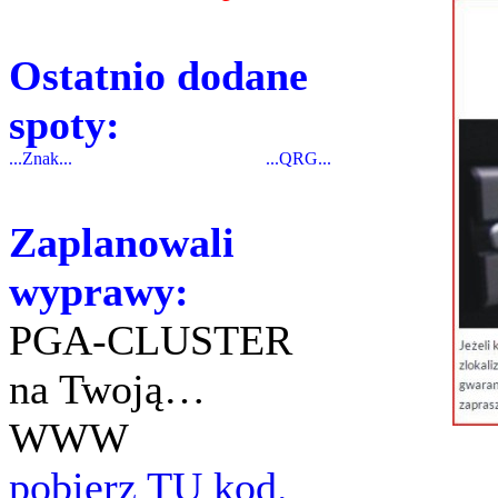
Ostatnio dodane
spoty:
...Znak...
...QRG...
Zaplanowali
wyprawy:
PGA-CLUSTER
na Twoją…
WWW
pobierz TU kod.