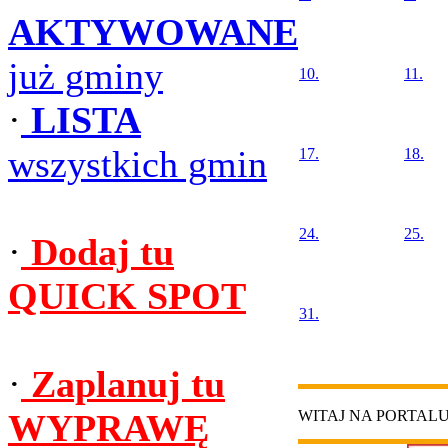
AKTYWOWANE
już gminy
10.
11.
·
LISTA
wszystkich gmin
17.
18.
24.
25.
·
Dodaj tu
QUICK SPOT
31.
·
Zaplanuj tu
WYPRAWĘ
WITAJ NA PORTAL