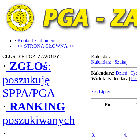
·
Kontakt z adminem
·
>> STRONA GŁÓWNA <<
CLUSTER PGA-ZAWODY
Kalendarz
Kalendarz
|
Szukaj
·
ZGŁOś
:
Kalendarz:
Dzień
|
Ty
poszukuję
Widok:
Kalendarz
|
Lis
SPPA/PGA
<< Lipiec
·
RANKING
Po
poszukiwanych
·
3.
4.