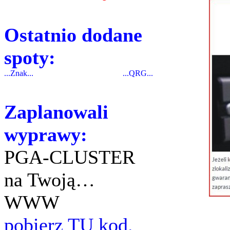
Ostatnio dodane
spoty:
...Znak...
...QRG...
Zaplanowali
wyprawy:
PGA-CLUSTER
na Twoją…
WWW
pobierz TU kod.