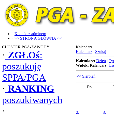
·
Kontakt z adminem
·
>> STRONA GŁÓWNA <<
CLUSTER PGA-ZAWODY
Kalendarz
Kalendarz
|
Szukaj
·
ZGŁOś
:
Kalendarz:
Dzień
|
Ty
poszukuję
Widok:
Kalendarz
|
Lis
SPPA/PGA
<< Sierpień
·
RANKING
Po
poszukiwanych
·
2.
3.