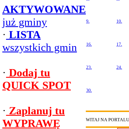
AKTYWOWANE
już gminy
9.
10.
·
LISTA
wszystkich gmin
16.
17.
23.
24.
·
Dodaj tu
QUICK SPOT
30.
·
Zaplanuj tu
WYPRAWĘ
WITAJ NA PORTAL