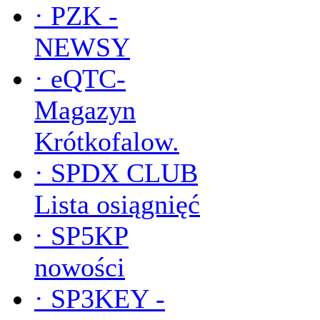
·
PZK -
NEWSY
·
eQTC-
Magazyn
Krótkofalow.
·
SPDX CLUB
Lista osiągnięć
·
SP5KP
nowości
·
SP3KEY -