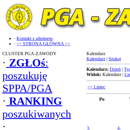
·
Kontakt z adminem
·
>> STRONA GŁÓWNA <<
CLUSTER PGA-ZAWODY
Kalendarz
Kalendarz
|
Szukaj
·
ZGŁOś
:
Kalendarz:
Dzień
|
Ty
poszukuję
Widok:
Kalendarz
|
Lis
SPPA/PGA
<< Lipiec
·
RANKING
Po
poszukiwanych
·
3.
4.