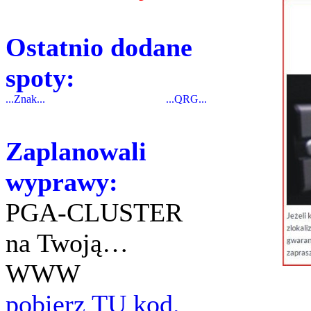
Ostatnio dodane
spoty:
...Znak...
...QRG...
Zaplanowali
wyprawy:
PGA-CLUSTER
na Twoją…
WWW
pobierz TU kod.