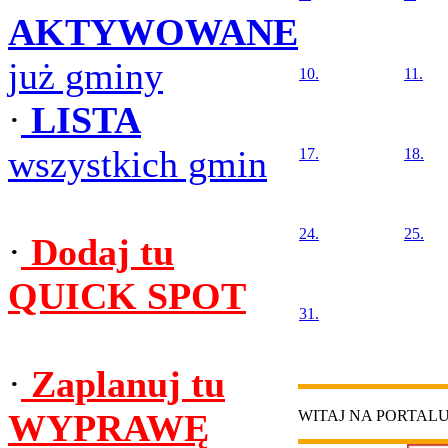
AKTYWOWANE
już gminy
10.
11.
·
LISTA
wszystkich gmin
17.
18.
24.
25.
·
Dodaj tu
QUICK SPOT
31.
·
Zaplanuj tu
WYPRAWĘ
WITAJ NA PORTAL