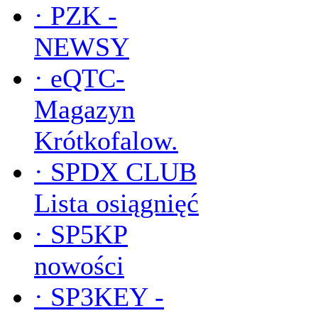
·
PZK -
NEWSY
·
eQTC-
Magazyn
Krótkofalow.
·
SPDX CLUB
Lista osiągnięć
·
SP5KP
nowości
·
SP3KEY -