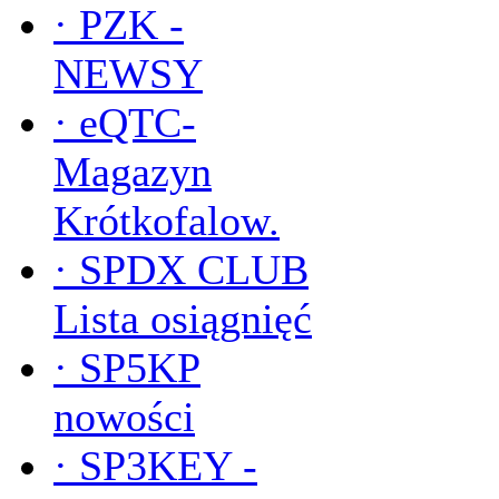
·
PZK -
NEWSY
·
eQTC-
Magazyn
Krótkofalow.
·
SPDX CLUB
Lista osiągnięć
·
SP5KP
nowości
·
SP3KEY -