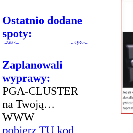
Ostatnio dodane
spoty:
...Znak...
...QRG...
Zaplanowali
wyprawy:
PGA-CLUSTER
na Twoją…
WWW
pobierz TU kod.