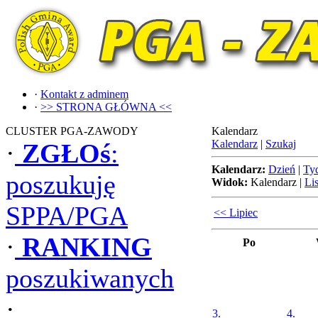
·
Kontakt z adminem
·
>> STRONA GŁÓWNA <<
CLUSTER PGA-ZAWODY
Kalendarz
Kalendarz
|
Szukaj
·
ZGŁOś
:
Kalendarz:
Dzień
|
Ty
poszukuję
Widok:
Kalendarz
|
Lis
SPPA/PGA
<< Lipiec
·
RANKING
Po
poszukiwanych
·
3.
4.