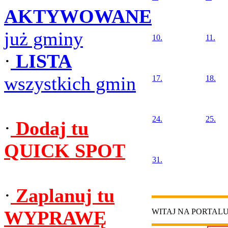
AKTYWOWANE
już gminy
10.
11.
·
LISTA
wszystkich gmin
17.
18.
24.
25.
·
Dodaj tu
QUICK SPOT
31.
·
Zaplanuj tu
WYPRAWĘ
WITAJ NA PORTAL