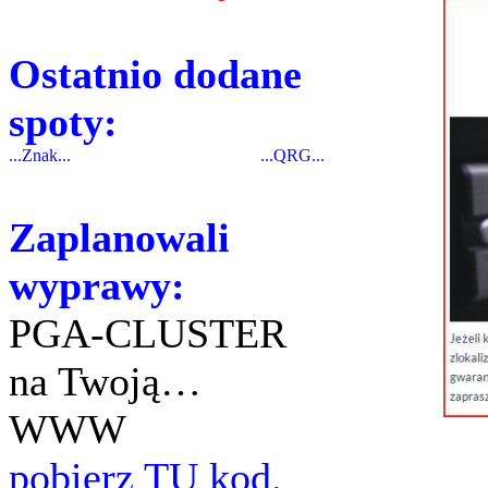
Ostatnio dodane
spoty:
...Znak...
...QRG...
Zaplanowali
wyprawy:
PGA-CLUSTER
na Twoją…
WWW
pobierz TU kod.