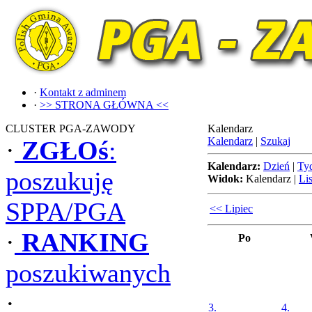
·
Kontakt z adminem
·
>> STRONA GŁÓWNA <<
CLUSTER PGA-ZAWODY
Kalendarz
Kalendarz
|
Szukaj
·
ZGŁOś
:
Kalendarz:
Dzień
|
Ty
poszukuję
Widok:
Kalendarz
|
Lis
SPPA/PGA
<< Lipiec
·
RANKING
Po
poszukiwanych
·
3.
4.