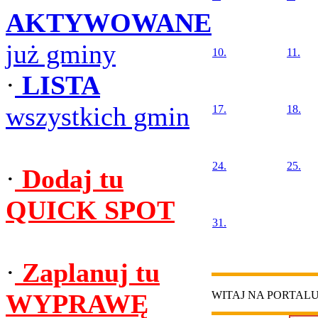
AKTYWOWANE
już gminy
10.
11.
·
LISTA
wszystkich gmin
17.
18.
24.
25.
·
Dodaj tu
QUICK SPOT
31.
·
Zaplanuj tu
WYPRAWĘ
WITAJ NA PORTAL