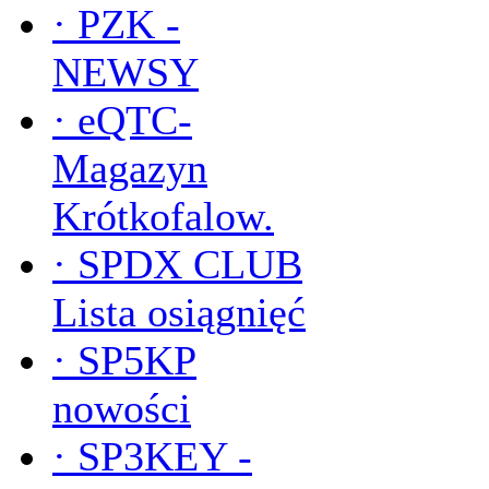
·
PZK -
NEWSY
·
eQTC-
Magazyn
Krótkofalow.
·
SPDX CLUB
Lista osiągnięć
·
SP5KP
nowości
·
SP3KEY -