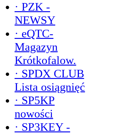
·
PZK -
NEWSY
·
eQTC-
Magazyn
Krótkofalow.
·
SPDX CLUB
Lista osiągnięć
·
SP5KP
nowości
·
SP3KEY -