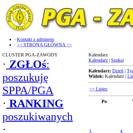
·
Kontakt z adminem
·
>> STRONA GŁÓWNA <<
CLUSTER PGA-ZAWODY
Kalendarz
Kalendarz
|
Szukaj
·
ZGŁOś
:
Kalendarz:
Dzień
|
Ty
poszukuję
Widok:
Kalendarz
|
Lis
SPPA/PGA
<< Lipiec
·
RANKING
Po
poszukiwanych
·
3.
4.