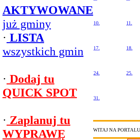
AKTYWOWANE
już gminy
10.
11.
·
LISTA
wszystkich gmin
17.
18.
24.
25.
·
Dodaj tu
QUICK SPOT
31.
·
Zaplanuj tu
WYPRAWĘ
WITAJ NA PORTAL