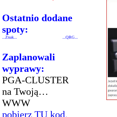
Ostatnio dodane
spoty:
...Znak...
...QRG...
Zaplanowali
wyprawy:
PGA-CLUSTER
na Twoją…
WWW
pobierz TU kod.