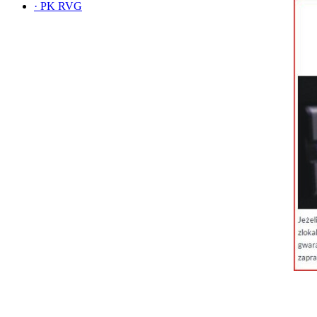
·
PK RVG