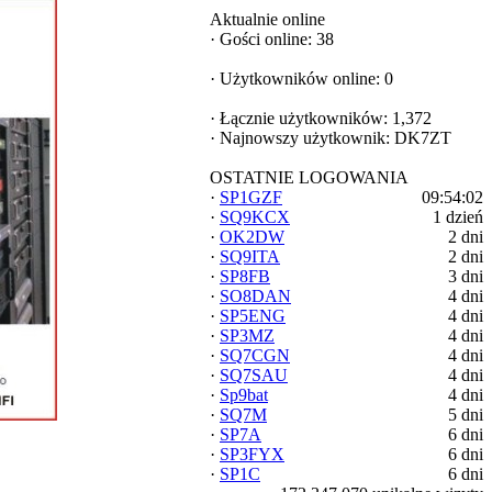
Aktualnie online
·
Gości online: 38
·
Użytkowników online: 0
·
Łącznie użytkowników: 1,372
·
Najnowszy użytkownik:
DK7ZT
OSTATNIE LOGOWANIA
·
SP1GZF
09:54:02
·
SQ9KCX
1 dzień
·
OK2DW
2 dni
·
SQ9ITA
2 dni
·
SP8FB
3 dni
·
SO8DAN
4 dni
·
SP5ENG
4 dni
·
SP3MZ
4 dni
·
SQ7CGN
4 dni
·
SQ7SAU
4 dni
·
Sp9bat
4 dni
·
SQ7M
5 dni
·
SP7A
6 dni
·
SP3FYX
6 dni
·
SP1C
6 dni