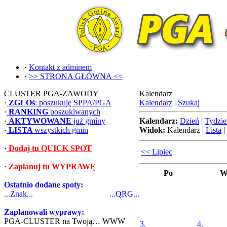
·
Kontakt z adminem
·
>> STRONA GŁÓWNA <<
CLUSTER PGA-ZAWODY
Kalendarz
·
ZGŁOś
: poszukuję SPPA/PGA
Kalendarz
|
Szukaj
·
RANKING
poszukiwanych
·
AKTYWOWANE
już gminy
Kalendarz:
Dzień
|
Tydzie
·
LISTA
wszystkich gmin
Widok:
Kalendarz
|
Lista
|
·
Dodaj tu QUICK SPOT
<< Lipiec
·
Zaplanuj tu WYPRAWĘ
Po
W
Ostatnio dodane spoty:
...Znak...
...QRG...
Zaplanowali wyprawy:
PGA-CLUSTER na Twoją… WWW
3.
4.