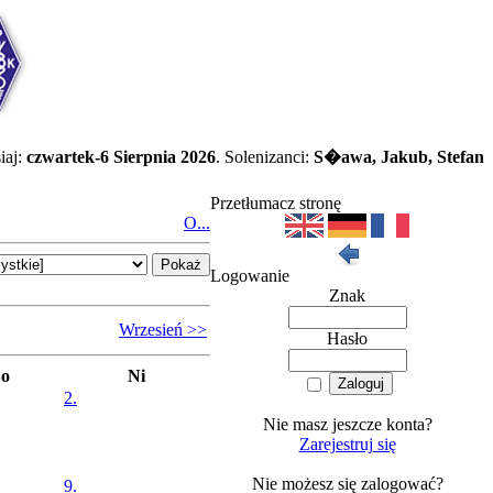
iaj:
czwartek-6 Sierpnia 2026
. Solenizanci:
S�awa, Jakub, Stefan
Przetłumacz stronę
O...
Logowanie
Znak
Wrzesień >>
Hasło
So
Ni
2.
Nie masz jeszcze konta?
Zarejestruj się
Nie możesz się zalogować?
9.