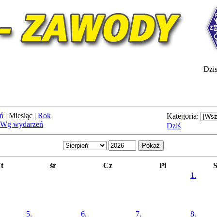
Dzis
ń
|
Miesiąc
|
Rok
Kategoria:
Wg wydarzeń
Dziś
t
śr
Cz
Pi
1.
5.
6.
7.
8.