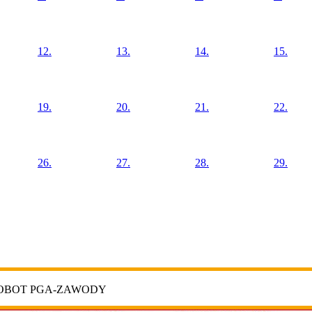
12.
13.
14.
15.
19.
20.
21.
22.
26.
27.
28.
29.
ROBOT PGA-ZAWODY