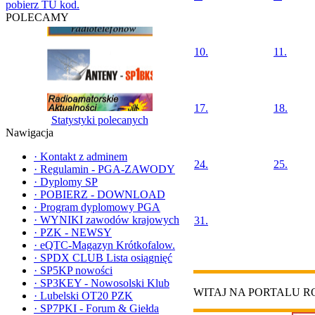
pobierz TU kod.
POLECAMY
10.
11.
17.
18.
Statystyki polecanych
Nawigacja
·
Kontakt z adminem
24.
25.
·
Regulamin - PGA-ZAWODY
·
Dyplomy SP
·
POBIERZ - DOWNLOAD
·
Program dyplomowy PGA
·
WYNIKI zawodów krajowych
31.
·
PZK - NEWSY
·
eQTC-Magazyn Krótkofalow.
·
SPDX CLUB Lista osiągnięć
·
SP5KP nowości
·
SP3KEY - Nowosolski Klub
WITAJ NA PORTALU 
·
Lubelski OT20 PZK
·
SP7PKI - Forum & Giełda