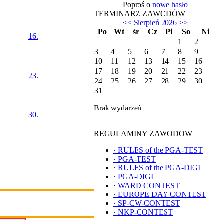
Poproś o
nowe hasło
TERMINARZ ZAWODÓW
<<
Sierpień 2026
>>
Po
Wt
śr
Cz
Pi
So
Ni
16.
1
2
3
4
5
6
7
8
9
10
11
12
13
14
15
16
17
18
19
20
21
22
23
23.
24
25
26
27
28
29
30
31
Brak wydarzeń.
30.
REGULAMINY ZAWODOW
·
RULES of the PGA-TEST
·
PGA-TEST
·
RULES of the PGA-DIGI
·
PGA-DIGI
·
WARD CONTEST
·
EUROPE DAY CONTEST
·
SP-CW-CONTEST
·
NKP-CONTEST