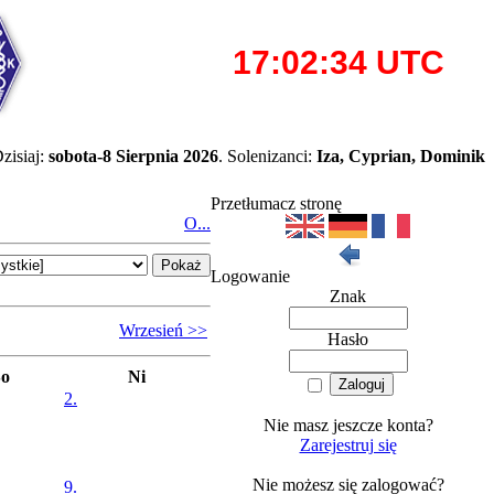
zisiaj:
sobota-8 Sierpnia 2026
. Solenizanci:
Iza, Cyprian, Dominik
Przetłumacz stronę
O...
Logowanie
Znak
Wrzesień >>
Hasło
So
Ni
2.
Nie masz jeszcze konta?
Zarejestruj się
Nie możesz się zalogować?
9.