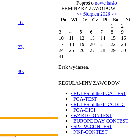
Poproś o
nowe hasło
TERMINARZ ZAWODÓW
<<
Sierpień 2026
>>
Po
Wt
śr
Cz
Pi
So
Ni
16.
1
2
3
4
5
6
7
8
9
10
11
12
13
14
15
16
17
18
19
20
21
22
23
23.
24
25
26
27
28
29
30
31
Brak wydarzeń.
30.
REGULAMINY ZAWODOW
·
RULES of the PGA-TEST
·
PGA-TEST
·
RULES of the PGA-DIGI
·
PGA-DIGI
·
WARD CONTEST
·
EUROPE DAY CONTEST
·
SP-CW-CONTEST
·
NKP-CONTEST