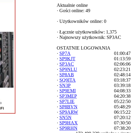
Aktualnie online
·
Gości online: 49
·
Użytkowników online: 0
·
Łącznie użytkowników: 1,375
·
Najnowszy użytkownik:
SP3AC
OSTATNIE LOGOWANIA
·
SP7A
01:00:47
·
SP9KJT
01:13:59
·
SP3AC
02:06:06
·
SP9NLU
02:23:21
·
SP8AB
02:48:14
·
SQ9ITA
03:18:37
·
SN3P
03:39:18
·
SP9EMI
04:08:33
·
SP3MEP
04:20:38
·
SP7LIE
05:22:50
·
SP8BVN
05:48:29
·
SP9ARW
06:15:22
·
SN5N
07:20:12
·
SP9HAX
07:30:50
·
SP9RHN
07:38:20