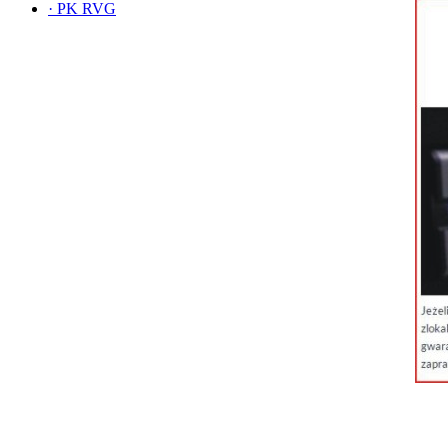
·
PK RVG