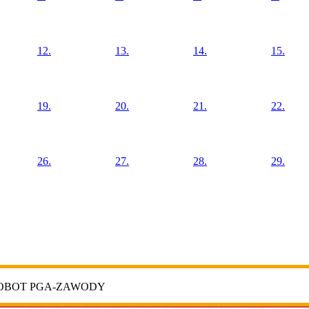
12.
13.
14.
15.
19.
20.
21.
22.
26.
27.
28.
29.
ROBOT PGA-ZAWODY