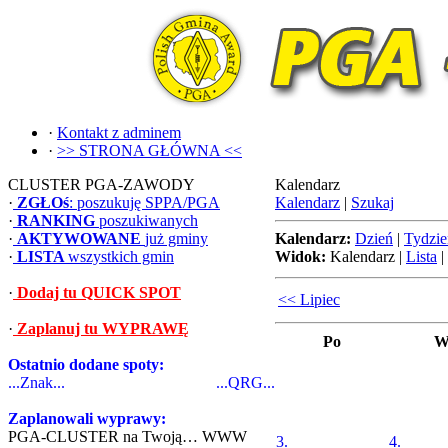
·
Kontakt z adminem
·
>> STRONA GŁÓWNA <<
CLUSTER PGA-ZAWODY
Kalendarz
·
ZGŁOś
: poszukuję SPPA/PGA
Kalendarz
|
Szukaj
·
RANKING
poszukiwanych
·
AKTYWOWANE
już gminy
Kalendarz:
Dzień
|
Tydzie
·
LISTA
wszystkich gmin
Widok:
Kalendarz
|
Lista
|
·
Dodaj tu QUICK SPOT
<< Lipiec
·
Zaplanuj tu WYPRAWĘ
Po
W
Ostatnio dodane spoty:
...Znak...
...QRG...
Zaplanowali wyprawy:
PGA-CLUSTER na Twoją… WWW
3.
4.