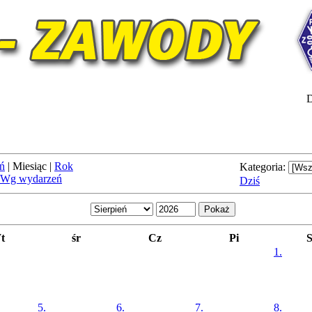
D
ń
|
Miesiąc
|
Rok
Kategoria:
Wg wydarzeń
Dziś
t
śr
Cz
Pi
1.
5.
6.
7.
8.