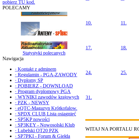
pobierz TU kod.
POLECAMY
10.
11.
17.
18.
Statystyki polecanych
Nawigacja
·
Kontakt z adminem
24.
25.
·
Regulamin - PGA-ZAWODY
·
Dyplomy SP
·
POBIERZ - DOWNLOAD
·
Program dyplomowy PGA
·
WYNIKI zawodów krajowych
31.
·
PZK - NEWSY
·
eQTC-Magazyn Krótkofalow.
·
SPDX CLUB Lista osiągnięć
·
SP5KP nowości
·
SP3KEY - Nowosolski Klub
WITAJ NA PORTALU 
·
Lubelski OT20 PZK
·
SP7PKI - Forum & Giełda