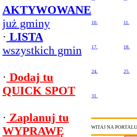
AKTYWOWANE
już gminy
10.
11.
·
LISTA
wszystkich gmin
17.
18.
24.
25.
·
Dodaj tu
QUICK SPOT
31.
·
Zaplanuj tu
WYPRAWĘ
WITAJ NA PORTAL