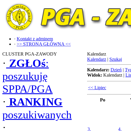
·
Kontakt z adminem
·
>> STRONA GŁÓWNA <<
CLUSTER PGA-ZAWODY
Kalendarz
Kalendarz
|
Szukaj
·
ZGŁOś
:
Kalendarz:
Dzień
|
Ty
poszukuję
Widok:
Kalendarz
|
Lis
SPPA/PGA
<< Lipiec
·
RANKING
Po
poszukiwanych
·
3.
4.