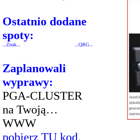
Ostatnio dodane
spoty:
...Znak...
...QRG...
Zaplanowali
wyprawy:
PGA-CLUSTER
na Twoją…
WWW
pobierz TU kod.