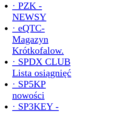
·
PZK -
NEWSY
·
eQTC-
Magazyn
Krótkofalow.
·
SPDX CLUB
Lista osiągnięć
·
SP5KP
nowości
·
SP3KEY -