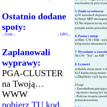
ewentualnych przyczyna
5. Znaki wywoławcze
Ostatnio dodane
a) W
zawodach
dopuszcz
b) Stacje QRP obowiązu
c)
Nie dopuszcza się u
spoty:
posiada ważne pozwolen
...Znak...
...QRG...
6. Pasmo i emisje
a) 80m
/
CW i SSB - wył
b) łączności mieszanych 
Zaplanowali
7. Wywołanie w zawod
Na CW:
"Test
", na SSB:
wyprawy:
8. Łczności
a) Każda stacja może w 
PGA-CLUSTER
b) Z każdą stacją można
c) Duplikaty czyli łączn
na Twoją…
Uwagi
- Zawodnikom pracującym
WWW
- łączności muszą być l
- Podczas trwania zawod
jestniedozwolone.
pobierz TU kod.