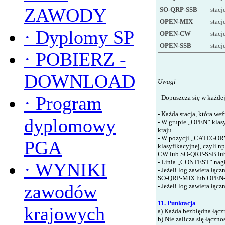
ZAWODY
SO-QRP-SSB
stac
OPEN-MIX
stacj
·
Dyplomy SP
OPEN-CW
stacj
OPEN-SSB
stacj
·
POBIERZ -
DOWNLOAD
Uwagi
·
Program
- Dopuszcza się w każde
-
Każda stacja, która weź
dyplomowy
-
W grupie „OPEN” klasyfi
kraju.
-
W pozycji „CATEGORY
PGA
klasyfikacyjnej, czyli np
CW
lub
SO-QRP-SSB
lu
-
Linia „CONTEST” nag
·
WYNIKI
-
Jeżeli log zawiera łącz
SO-QRP-MIX
lub
OPEN-
zawodów
-
Jeżeli log zawiera łącz
11. Punktacja
krajowych
a)
Każda bezbłędna łączn
b)
Nie zalicza się łączn