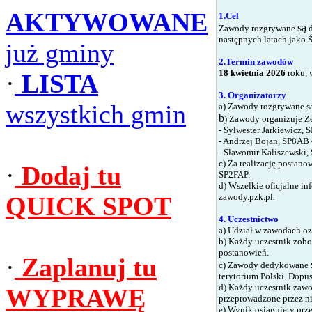
AKTYWOWANE
1.Cel
są
Zawody rozgrywane
d
następnych latach jako 
już gminy
2.Termin zawodów
18 kwietnia 2026
roku, 
·
LISTA
3. Organizatorzy
wszystkich gmin
a) Zawody rozgrywane są
b
) Zawody organizuje Z
- Sylwester Jarkiewicz,
- Andrzej Bojan, SP8AB
- Sławomir Kaliszewski
c) Za realizację postan
·
Dodaj tu
SP2FAP.
d) Wszelkie oficjalne i
zawody.pzk.pl
.
QUICK SPOT
4. Uczestnictwo
a) Udział w zawodach oz
b)
Każdy uczestnik zobow
postanowień.
·
Zaplanuj tu
c)
Zawody
dedykowane
terytorium Polski. Dopus
d
)
Każdy uczestnik zawod
WYPRAWĘ
przeprowadzone przez ni
e)
Wynik osiągnięty prze