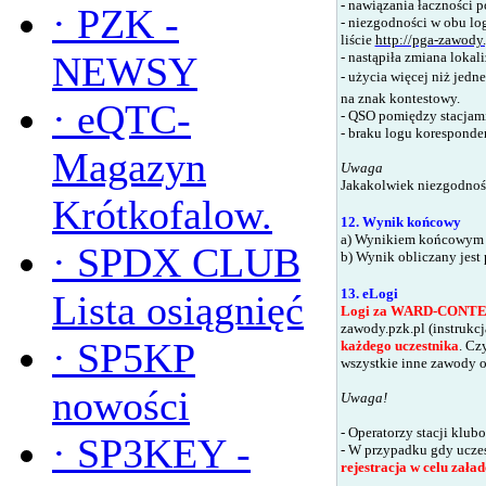
-
nawiązania łaczności p
·
PZK -
- niezgodności w obu lo
liście
http://pga-zawody.
- nastąpiła zmiana lokal
NEWSY
- użycia więcej niż jed
na znak kontestowy.
·
eQTC-
-
QSO pomiędzy stacjam
- braku logu koresponde
Magazyn
Uwaga
Jakakolwiek niezgodność
Krótkofalow.
12. Wynik końcowy
a)
Wynikiem końcowym za
·
SPDX CLUB
b)
Wynik obliczany jest 
13. eLogi
Lista osiągnięć
Logi za WARD-CONTE
zawody.pzk.pl
(instrukc
·
SP5KP
każdego uczestnika
. Cz
wszystkie inne zawody 
nowości
Uwaga!
- Operatorzy stacji klu
·
SP3KEY -
- W przypadku gdy ucze
rejestracja w celu zała