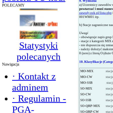
9. Wymiana
a) Uczestnicy zawodów w
POLECAMY
powtarzać i musi stano
zawody.pzk.pl/lista.php
001WM01 itp.
b)
Stacje zagraniczne na
Uwagi
- obowiązuje zapis gru
- stacje z kategorii MIX
Statystyki
- n
ie dopuszcza się zmia
- należy dołożyć maksim
0 (zero) z literą O (duże 
polecanych
10. Klasyfikacje (Categ
Nawigacja
MO-MIX
stac
·
Kontakt z
MO-CW
stac
MO-SSB
stac
adminem
SO-MIX
stacj
SO-CW
stac
·
Regulamin -
SO-SSB
stacj
SO-QRP-MIX
stac
PGA-
SO-QRP-CW
stac