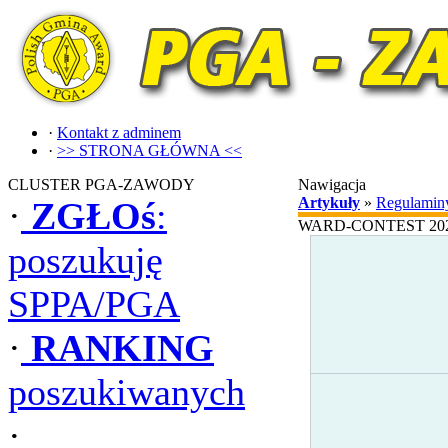
·
Kontakt z adminem
·
>> STRONA GŁÓWNA <<
CLUSTER PGA-ZAWODY
Nawigacja
Artykuły
»
Regulamin
·
ZGŁOś
:
WARD-CONTEST 20
poszukuję
SPPA/PGA
·
RANKING
poszukiwanych
·