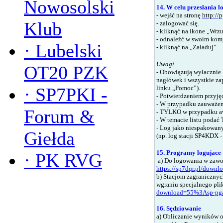
Nowosolski
14. W celu przesłania l
- wejść na stronę
http://
Klub
- zalogować się.
- kliknąć na ikone
„Wrzu
- odnaleźć w swoim komp
·
Lubelski
- kliknąć na
„Załaduj”.
Uwagi
OT20 PZK
- Obowiązują wyłacznie 
nagłówek i wszystkie za
linku
„Pomoc
”).
·
SP7PKI -
-
Potwierdzeniem przyję
- W przypadku zauważeni
Forum &
-
TYLKO w przypadku aw
- W temacie listu poda
- Log jako niespakowany
Giełda
(np. log stacji SP4KDX - 
15. Programy logujace
·
PK RVG
a)
Do logowania w zaw
https://sp7dqr.pl/down
b)
Stacjom zagraniczny
wgraniu specjalnego pl
download=55%3Asp-pga
16. Sędziowanie
a)
Obliczanie wyników od