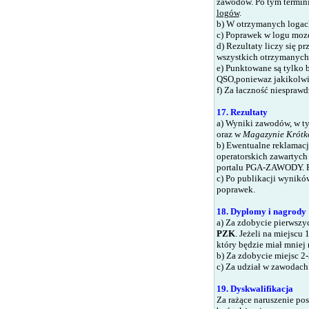
zawodów. Po tym termini
logów
.
b)
W otrzymanych logach
c)
Poprawek w logu moze 
d)
Rezultaty liczy się 
wszystkich otrzymanych 
e)
Punktowane są tylko b
QSO,poniewaz jakikolwi
f)
Za łaczność niesprawdz
17. Rezultaty
a)
Wyniki zawodów, w tym
oraz w
Magazynie Krót
b)
Ewentualne reklamac
operatorskich zawartych
portalu PGA-ZAWODY. Po 
c) Po publikacji wynikó
poprawek.
18. Dyplomy i nagrody
a) Za zdobycie pierwszy
PZK
.
Jeżeli na miejscu 
który będzie miał mniej
b) Za zdobycie miejsc 
c) Za udział w zawodac
19. Dyskwalifikacja
Za rażące naruszenie po