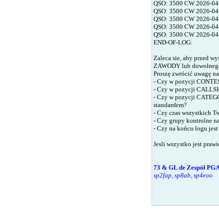
QSO: 3500 CW
2026
-0
QSO: 3500 CW
2026
-0
QSO: 3500 CW
2026
-0
QSO: 3500 CW
2026
-0
QSO: 3500 CW
2026
-0
END-OF-LOG:
Zaleca sie, aby przed 
ZAWODY lub dowolnego e
Proszę zwrócić uwagę na
- Czy w pozycji CONTE
- Czy w pozycji CALLSI
- Czy w pozycji CATEGO
standardem?
- Czy czas wszystkich T
- Czy grupy kontrolne n
- Czy na końcu logu jes
Jesli wszystko jest praw
73 & GL de Zespół PG
sp2fap, sp8ab, sp4eoo