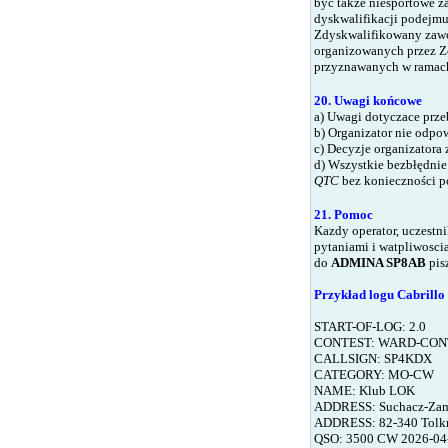
być także niesportowe 
dyskwalifikacji podejmu
Zdyskwalifikowany zawo
organizowanych przez Ze
przyznawanych w ramach
20. Uwagi końcowe
a)
Uwagi dotyczace przebi
b)
Organizator nie odpow
c)
Decyzje organizatora z
d)
Wszystkie bezbłędnie
QTC
bez konieczności po
21. Pomoc
Kazdy operator, uczest
pytaniami i watpliwosc
do
ADMINA SP8AB
pis
Przykład logu Cabril
S
TART-OF-LOG: 2.0
CONTEST: WARD-CON
CALLSIGN: SP4KDX
CATEGORY: MO-CW
NAME: Klub LOK
ADDRESS: Suchacz-Za
ADDRESS: 82-340 Tolk
QSO: 3500 CW
2026
-0