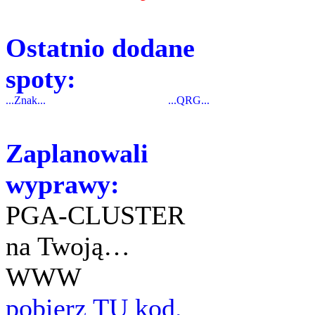
Ostatnio dodane
spoty:
...Znak...
...QRG...
Zaplanowali
wyprawy:
PGA-CLUSTER
na Twoją…
WWW
pobierz TU kod.