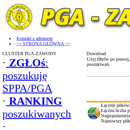
·
Kontakt z adminem
·
>> STRONA GŁÓWNA <<
CLUSTER PGA-ZAWODY
Download
·
ZGŁOś
:
Użyj filtrów po prawej
poszukiwań.
poszukuję
SPPA/PGA
·
RANKING
Łącznie plików
poszukiwanych
Łączna liczba 
Najpopularniejs
Najnowszy pli
·