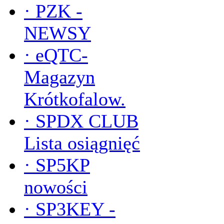
·
PZK -
NEWSY
·
eQTC-
Magazyn
Krótkofalow.
·
SPDX CLUB
Lista osiągnięć
·
SP5KP
nowości
·
SP3KEY -