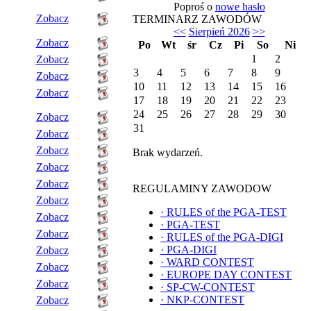
Poproś o
nowe hasło
Zobacz
TERMINARZ ZAWODÓW
<<
Sierpień 2026
>>
Zobacz
Po
Wt
śr
Cz
Pi
So
Ni
1
2
Zobacz
3
4
5
6
7
8
9
Zobacz
10
11
12
13
14
15
16
Zobacz
17
18
19
20
21
22
23
24
25
26
27
28
29
30
Zobacz
31
Zobacz
Zobacz
Brak wydarzeń.
Zobacz
Zobacz
REGULAMINY ZAWODOW
Zobacz
·
RULES of the PGA-TEST
Zobacz
·
PGA-TEST
Zobacz
·
RULES of the PGA-DIGI
·
PGA-DIGI
Zobacz
·
WARD CONTEST
Zobacz
·
EUROPE DAY CONTEST
Zobacz
·
SP-CW-CONTEST
·
NKP-CONTEST
Zobacz