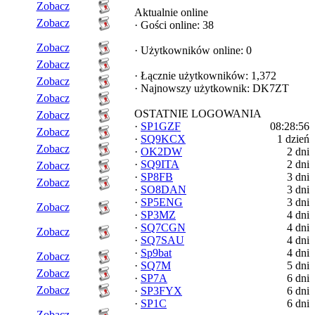
Zobacz
Aktualnie online
Zobacz
·
Gości online: 38
Zobacz
·
Użytkowników online: 0
Zobacz
·
Łącznie użytkowników: 1,372
Zobacz
·
Najnowszy użytkownik:
DK7ZT
Zobacz
OSTATNIE LOGOWANIA
Zobacz
·
SP1GZF
08:28:56
Zobacz
·
SQ9KCX
1 dzień
Zobacz
·
OK2DW
2 dni
·
SQ9ITA
2 dni
Zobacz
·
SP8FB
3 dni
Zobacz
·
SO8DAN
3 dni
·
SP5ENG
3 dni
Zobacz
·
SP3MZ
4 dni
·
SQ7CGN
4 dni
Zobacz
·
SQ7SAU
4 dni
·
Sp9bat
4 dni
Zobacz
·
SQ7M
5 dni
Zobacz
·
SP7A
6 dni
Zobacz
·
SP3FYX
6 dni
·
SP1C
6 dni
Zobacz