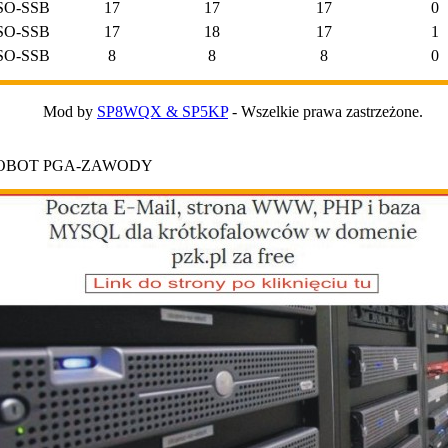
SO-SSB
17
17
17
0
SO-SSB
17
18
17
1
SO-SSB
8
8
8
0
Mod by
SP8WQX & SP5KP
- Wszelkie prawa zastrzeżone.
ROBOT PGA-ZAWODY