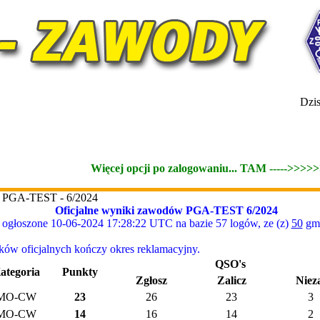
Dzis
Więcej opcji po zalogowaniu... TAM ----->>>>
w PGA-TEST - 6/2024
Oficjalne wyniki zawodów PGA-TEST 6/2024
ogłoszone 10-06-2024 17:28:22 UTC na bazie 57 logów, ze (z)
50
gmi
w oficjalnych kończy okres reklamacyjny.
QSO's
ategoria
Punkty
Zgłosz
Zalicz
Niez
MO-CW
23
26
23
3
MO-CW
14
16
14
2