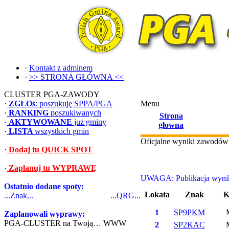
·
Kontakt z adminem
·
>> STRONA GŁÓWNA <<
CLUSTER PGA-ZAWODY
·
ZGŁOś
: poszukuję SPPA/PGA
Menu
·
RANKING
poszukiwanych
Strona
·
AKTYWOWANE
już gminy
głowna
·
LISTA
wszystkich gmin
Oficjalne wyniki zawodó
·
Dodaj tu QUICK SPOT
·
Zaplanuj tu WYPRAWĘ
UWAGA: Publikacja wynikó
Ostatnio dodane spoty:
Lokata
Znak
K
...Znak...
...QRG...
1
SP9PKM
Zaplanowali wyprawy:
PGA-CLUSTER na Twoją… WWW
2
SP2KAC