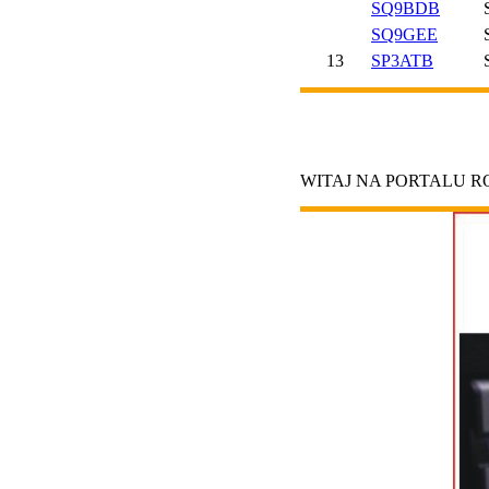
SQ9BDB
SQ9GEE
13
SP3ATB
WITAJ NA PORTALU 