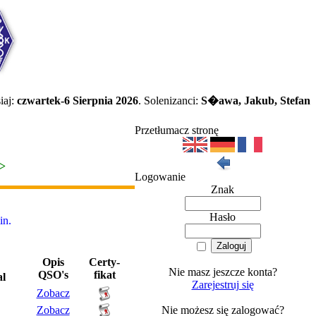
iaj:
czwartek-6 Sierpnia 2026
. Solenizanci:
S�awa, Jakub, Stefan
Przetłumacz stronę
>>
Logowanie
Znak
Hasło
n.
Opis
Certy-
Nie masz jeszcze konta?
QSO's
fikat
al
Zarejestruj się
Zobacz
Zobacz
Nie możesz się zalogować?