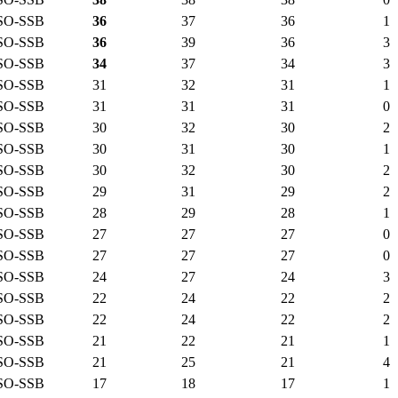
SO-SSB
36
37
36
1
SO-SSB
36
39
36
3
SO-SSB
34
37
34
3
SO-SSB
31
32
31
1
SO-SSB
31
31
31
0
SO-SSB
30
32
30
2
SO-SSB
30
31
30
1
SO-SSB
30
32
30
2
SO-SSB
29
31
29
2
SO-SSB
28
29
28
1
SO-SSB
27
27
27
0
SO-SSB
27
27
27
0
SO-SSB
24
27
24
3
SO-SSB
22
24
22
2
SO-SSB
22
24
22
2
SO-SSB
21
22
21
1
SO-SSB
21
25
21
4
SO-SSB
17
18
17
1