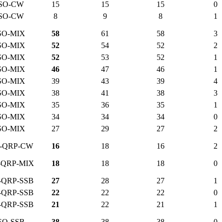
SO-CW
15
15
15
0
SO-CW
8
9
8
1
SO-MIX
58
61
58
3
SO-MIX
52
54
52
2
SO-MIX
52
53
52
1
SO-MIX
46
47
46
1
SO-MIX
39
43
39
4
SO-MIX
38
41
38
3
SO-MIX
35
36
35
1
SO-MIX
34
34
34
0
SO-MIX
27
29
27
2
-QRP-CW
16
18
16
2
-QRP-MIX
18
18
18
0
-QRP-SSB
27
28
27
1
-QRP-SSB
22
22
22
0
-QRP-SSB
21
22
21
1
SO-SSB
38
38
38
0