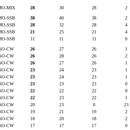
MO-MIX
28
30
28
2
MO-SSB
38
40
38
2
MO-SSB
28
32
28
4
MO-SSB
21
25
21
4
MO-SSB
11
11
11
0
SO-CW
26
27
26
1
SO-CW
26
28
26
2
SO-CW
26
27
26
1
SO-CW
23
24
23
1
SO-CW
23
24
23
1
SO-CW
23
23
23
0
SO-CW
22
22
22
0
SO-CW
22
23
22
1
SO-CW
20
23
0
23
SO-CW
19
21
19
2
SO-CW
18
20
18
2
SO-CW
17
17
17
0