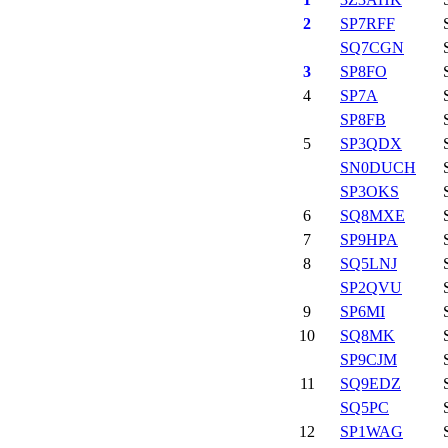
2
SP7RFF
SQ7CGN
3
SP8FO
4
SP7A
SP8FB
5
SP3QDX
SN0DUCH
SP3OKS
6
SQ8MXE
7
SP9HPA
8
SQ5LNJ
SP2QVU
9
SP6MI
10
SQ8MK
SP9CJM
11
SQ9EDZ
SQ5PC
12
SP1WAG