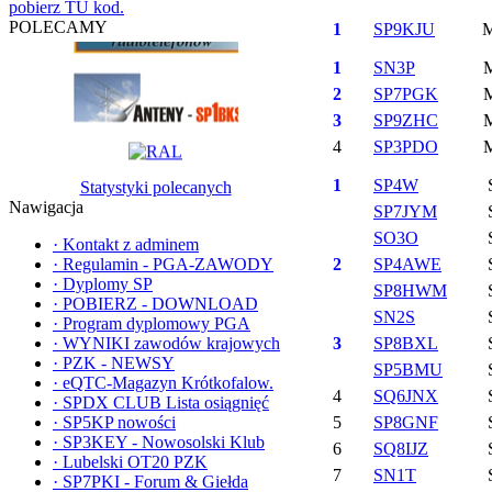
pobierz TU kod.
POLECAMY
1
SP9KJU
1
SN3P
2
SP7PGK
3
SP9ZHC
4
SP3PDO
1
SP4W
Statystyki polecanych
Nawigacja
SP7JYM
SO3O
·
Kontakt z adminem
·
Regulamin - PGA-ZAWODY
2
SP4AWE
·
Dyplomy SP
SP8HWM
·
POBIERZ - DOWNLOAD
SN2S
·
Program dyplomowy PGA
·
WYNIKI zawodów krajowych
3
SP8BXL
·
PZK - NEWSY
SP5BMU
·
eQTC-Magazyn Krótkofalow.
4
SQ6JNX
·
SPDX CLUB Lista osiągnięć
·
SP5KP nowości
5
SP8GNF
·
SP3KEY - Nowosolski Klub
6
SQ8IJZ
·
Lubelski OT20 PZK
7
SN1T
·
SP7PKI - Forum & Giełda