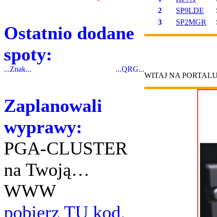
2
SP9LDE
3
SP2MGR
Ostatnio dodane
spoty:
...Znak...
...QRG...
WITAJ NA PORTAL
Zaplanowali
wyprawy:
PGA-CLUSTER
na Twoją…
WWW
pobierz TU kod.