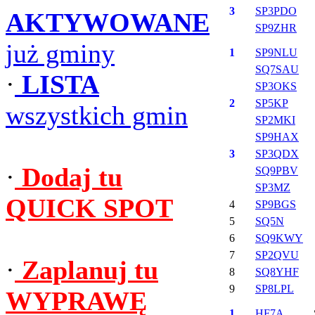
3
SP3PDO
AKTYWOWANE
SP9ZHR
już gminy
1
SP9NLU
SQ7SAU
·
LISTA
SP3OKS
2
SP5KP
wszystkich gmin
SP2MKI
SP9HAX
3
SP3QDX
·
Dodaj tu
SQ9PBV
SP3MZ
QUICK SPOT
4
SP9BGS
5
SQ5N
6
SQ9KWY
7
SP2QVU
·
Zaplanuj tu
8
SQ8YHF
9
SP8LPL
WYPRAWĘ
1
HF7A