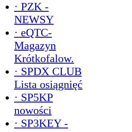
·
PZK -
NEWSY
·
eQTC-
Magazyn
Krótkofalow.
·
SPDX CLUB
Lista osiągnięć
·
SP5KP
nowości
·
SP3KEY -