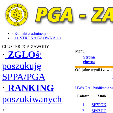
·
Kontakt z adminem
·
>> STRONA GŁÓWNA <<
CLUSTER PGA-ZAWODY
Menu
·
ZGŁOś
:
Strona
głowna
poszukuję
Oficjalne wyniki zaw
SPPA/PGA
·
RANKING
UWAGA: Publikacja wyn
poszukiwanych
Lokata
Znak
1
SP7PGK
·
2
SP9ZHC