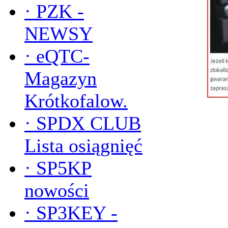
·
PZK -
NEWSY
·
eQTC-
Magazyn
Krótkofalow.
·
SPDX CLUB
Lista osiągnięć
·
SP5KP
nowości
·
SP3KEY -