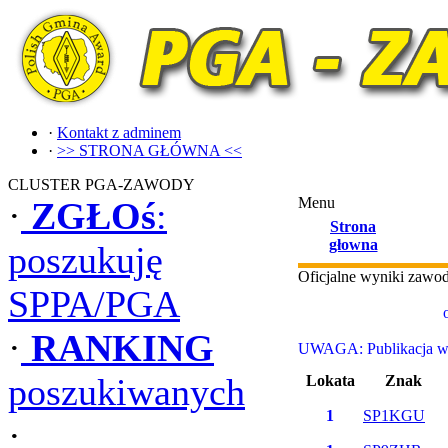
·
Kontakt z adminem
·
>> STRONA GŁÓWNA <<
CLUSTER PGA-ZAWODY
Menu
·
ZGŁOś
:
Strona
głowna
poszukuję
Oficjalne wyniki zaw
SPPA/PGA
·
RANKING
UWAGA: Publikacja wyn
poszukiwanych
Lokata
Znak
1
SP1KGU
·