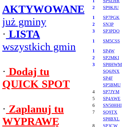
1
SP9ZHR
AKTYWOWANE
2
SP9KJU
1
SP7PGK
już gminy
2
SN3P
·
LISTA
3
SP3PDO
1
SM5CSS
wszystkich gmin
1
SP4W
2
SP2MKI
3
SP8HWM
·
Dodaj tu
SQ6JNX
SP4F
QUICK SPOT
SP5BMU
4
SP7JYM
5
SP4AWE
·
Zaplanuj tu
6
SN50HHI
7
SQ9TX
WYPRAWĘ
SP8BXL
8
SP3CW