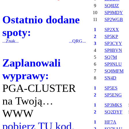
9
SQ8IJZ
10
SP9MDY
Ostatnio dodane
11
SP2WGB
spoty:
1
SP2XX
2
SP5KP
...Znak...
...QRG...
3
SP3CYY
4
SP8BVN
5
SQ7M
Zaplanowali
6
SP9NLU
7
SQ8MFM
wyprawy:
8
SN4D
PGA-CLUSTER
1
SP5ES
2
SP5ENG
na Twoją…
1
SP3MKS
WWW
2
SQ2DYF
1
HF7A
pobierz TU kod.
2
SQ7SAU