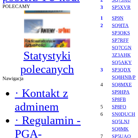
POLECAMY
3
SP5XVR
1
SP9N
2
SQ9ITA
SP3OKS
SP7RFF
SQ7CGN
Statystyki
3Z3AHK
SQ5AKY
polecanych
3
SP3QDX
SQ8HNB/P
Nawigacja
4
SQ8MXE
·
Kontakt z
SP9HPA
SP8FB
adminem
5
SP8FO
6
SN0DUCH
·
Regulamin -
SQ5LNJ
SQ8MK
PGA-
7
SP5UAO