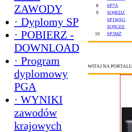
ZAWODY
8
SP7A
9
SQ9EDZ
·
Dyplomy SP
SP1WAG
SQ9GEE
·
POBIERZ -
10
SP3MZ
DOWNLOAD
·
Program
WITAJ NA PORTAL
dyplomowy
PGA
·
WYNIKI
zawodów
krajowych