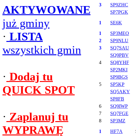
3
SP9ZHC
AKTYWOWANE
SP7PGK
już gminy
1
SE6K
·
LISTA
1
SP3MEO
2
SP9NLU
wszystkich gmin
3
SQ7SAU
SQ9PBV
4
SQ8YHF
SP2MKI
·
Dodaj tu
SP9BGS
5
SP5KP
QUICK SPOT
SQ5AKY
SP8FB
6
SQ9IWP
·
Zaplanuj tu
7
SQ7FGE
8
SP3MZ
WYPRAWĘ
1
HF7A