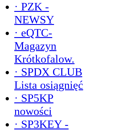
·
PZK -
NEWSY
·
eQTC-
Magazyn
Krótkofalow.
·
SPDX CLUB
Lista osiągnięć
·
SP5KP
nowości
·
SP3KEY -