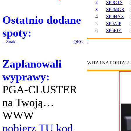
2
SP9CTS
3
SP2MGR
Ostatnio dodane
4
SP9HAX
5
SP9AIP
spoty:
6
SP6EIY
...Znak...
...QRG...
Zaplanowali
WITAJ NA PORTAL
wyprawy:
PGA-CLUSTER
na Twoją…
WWW
pobierz TU kod.