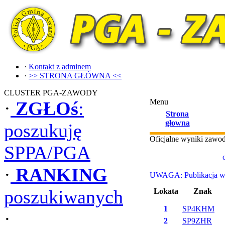
·
Kontakt z adminem
·
>> STRONA GŁÓWNA <<
CLUSTER PGA-ZAWODY
Menu
·
ZGŁOś
:
Strona
głowna
poszukuję
Oficjalne wyniki zaw
SPPA/PGA
·
RANKING
UWAGA: Publikacja wyn
poszukiwanych
Lokata
Znak
1
SP4KHM
·
2
SP9ZHR