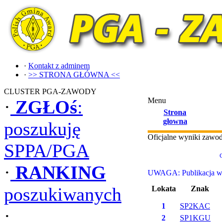
·
Kontakt z adminem
·
>> STRONA GŁÓWNA <<
CLUSTER PGA-ZAWODY
Menu
·
ZGŁOś
:
Strona
głowna
poszukuję
Oficjalne wyniki zaw
SPPA/PGA
·
RANKING
UWAGA: Publikacja wyn
poszukiwanych
Lokata
Znak
1
SP2KAC
·
2
SP1KGU