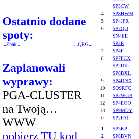
SP3CW
4
SP8HWM
Ostatnio dodane
5
SP4JFR
6
SP7QO
spoty:
SN4EE
SP2R
...Znak...
...QRG...
7
SP4F
8
SP7FCX
Zaplanowali
SP2DKI
SP8BXL
wyprawy:
9
SP4DNX
10
SQ9RFC
PGA-CLUSTER
11
SP2WGB
12
SP4EOO
na Twoją…
13
SP9MDY
0
SP2FAP
WWW
1
SP5KP
pobierz TU kod.
2
SP8BVN