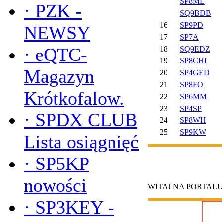
SP8ML
·
PZK -
SQ9BDB
16
SP9PD
NEWSY
17
SP7A
·
eQTC-
18
SQ9EDZ
19
SP8CHI
Magazyn
20
SP4GED
21
SP8FO
Krótkofalow.
22
SP6MM
23
SP4SP
·
SPDX CLUB
24
SP8WH
25
SP9KW
Lista osiągnięć
·
SP5KP
nowości
WITAJ NA PORTAL
·
SP3KEY -