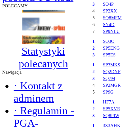
3
SO4P
POLECAMY
4
SP2XX
5
SQ8MFM
6
SN4D
7
SP9NLU
1
SO3O
Statystyki
2
SP5ENG
3
SP5ES
polecanych
1
SP3MKS
2
SQ2DYF
Nawigacja
3
SQ7M
·
Kontakt z
4
SP2MGR
5
SP9G
adminem
1
HF7A
·
Regulamin -
2
SP5XVR
3
SQ8PIW
PGA-
1
3Z3AHK