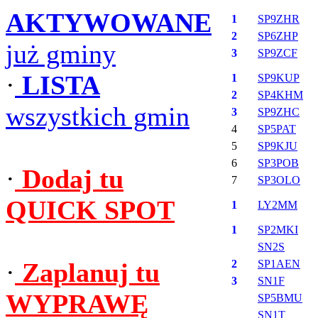
AKTYWOWANE
1
SP9ZHR
2
SP6ZHP
już gminy
3
SP9ZCF
·
LISTA
1
SP9KUP
2
SP4KHM
wszystkich gmin
3
SP9ZHC
4
SP5PAT
5
SP9KJU
6
SP3POB
·
Dodaj tu
7
SP3OLO
QUICK SPOT
1
LY2MM
1
SP2MKI
SN2S
·
Zaplanuj tu
2
SP1AEN
3
SN1F
WYPRAWĘ
SP5BMU
SN1T