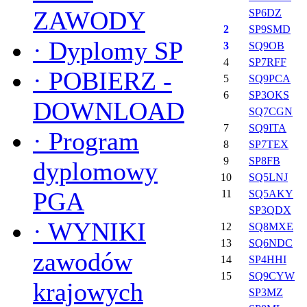
ZAWODY
SP6DZ
2
SP9SMD
·
Dyplomy SP
3
SQ9OB
4
SP7RFF
·
POBIERZ -
5
SQ9PCA
6
SP3OKS
DOWNLOAD
SQ7CGN
7
SQ9ITA
·
Program
8
SP7TEX
9
SP8FB
dyplomowy
10
SQ5LNJ
PGA
11
SQ5AKY
SP3QDX
·
WYNIKI
12
SQ8MXE
13
SQ6NDC
zawodów
14
SP4HHI
15
SQ9CYW
krajowych
SP3MZ