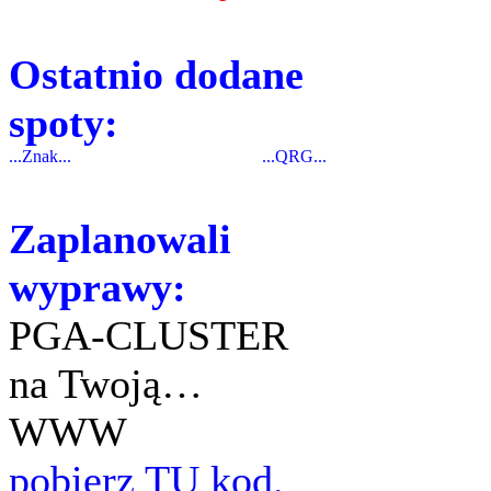
Ostatnio dodane
spoty:
...Znak...
...QRG...
Zaplanowali
wyprawy:
PGA-CLUSTER
na Twoją…
WWW
pobierz TU kod.