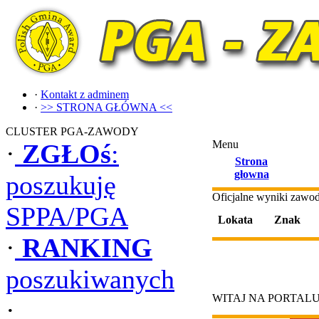
·
Kontakt z adminem
·
>> STRONA GŁÓWNA <<
CLUSTER PGA-ZAWODY
Menu
·
ZGŁOś
:
Strona
głowna
poszukuję
Oficjalne wyniki zaw
SPPA/PGA
Lokata
Znak
·
RANKING
poszukiwanych
WITAJ NA PORTAL
·