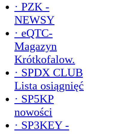
·
PZK -
NEWSY
·
eQTC-
Magazyn
Krótkofalow.
·
SPDX CLUB
Lista osiągnięć
·
SP5KP
nowości
·
SP3KEY -