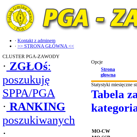
·
Kontakt z adminem
·
>> STRONA GŁÓWNA <<
CLUSTER PGA-ZAWODY
Opcje
·
ZGŁOś
:
Strona
głowna
poszukuję
Statystyki miesięczne 
SPPA/PGA
Tabela za
·
RANKING
kategori
poszukiwanych
·
MO-CW