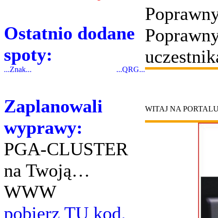
Poprawny
Ostatnio dodane
Poprawny
spoty:
uczestnik
...Znak...
...QRG...
Zaplanowali
WITAJ NA PORTAL
wyprawy:
PGA-CLUSTER
na Twoją…
WWW
pobierz TU kod.