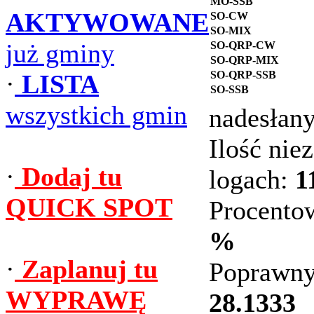
MO-SSB
AKTYWOWANE
SO-CW
SO-MIX
już gminy
SO-QRP-CW
SO-QRP-MIX
SO-QRP-SSB
·
LISTA
SO-SSB
wszystkich gmin
nadesłan
Ilość ni
·
Dodaj tu
logach:
1
QUICK SPOT
Procento
%
·
Zaplanuj tu
Poprawny
WYPRAWĘ
28.1333