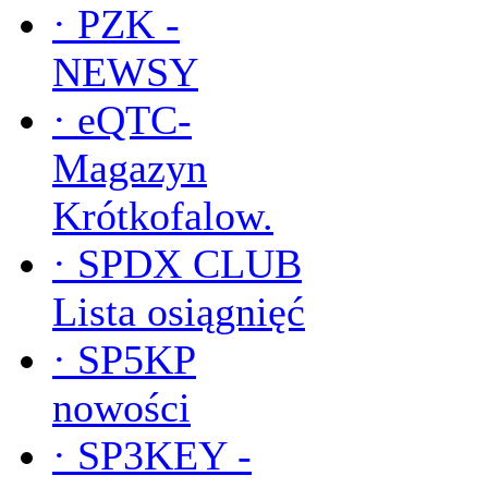
·
PZK -
NEWSY
·
eQTC-
Magazyn
Krótkofalow.
·
SPDX CLUB
Lista osiągnięć
·
SP5KP
nowości
·
SP3KEY -