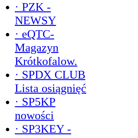
·
PZK -
NEWSY
·
eQTC-
Magazyn
Krótkofalow.
·
SPDX CLUB
Lista osiągnięć
·
SP5KP
nowości
·
SP3KEY -