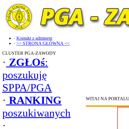
·
Kontakt z adminem
·
>> STRONA GŁÓWNA <<
CLUSTER PGA-ZAWODY
·
ZGŁOś
:
poszukuję
SPPA/PGA
·
RANKING
WITAJ NA PORTAL
poszukiwanych
·