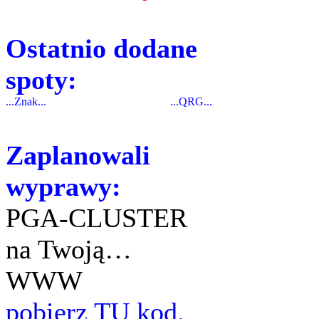
Ostatnio dodane
spoty:
...Znak...
...QRG...
Zaplanowali
wyprawy:
PGA-CLUSTER
na Twoją…
WWW
pobierz TU kod.