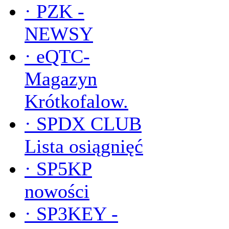
·
PZK -
NEWSY
·
eQTC-
Magazyn
Krótkofalow.
·
SPDX CLUB
Lista osiągnięć
·
SP5KP
nowości
·
SP3KEY -