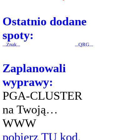
Ostatnio dodane
spoty:
...Znak...
...QRG...
Zaplanowali
wyprawy:
PGA-CLUSTER
na Twoją…
WWW
pobierz TU kod.