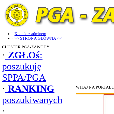
·
Kontakt z adminem
·
>> STRONA GŁÓWNA <<
CLUSTER PGA-ZAWODY
·
ZGŁOś
:
poszukuję
SPPA/PGA
·
RANKING
WITAJ NA PORTAL
poszukiwanych
·