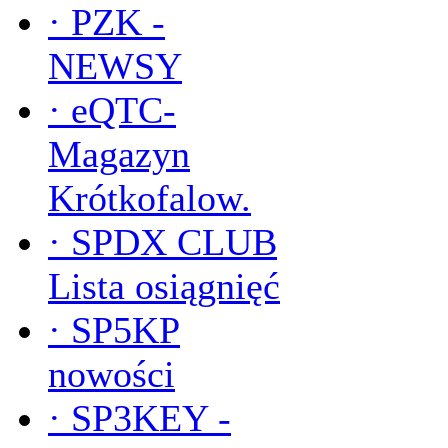
·
PZK -
NEWSY
·
eQTC-
Magazyn
Krótkofalow.
·
SPDX CLUB
Lista osiągnięć
·
SP5KP
nowości
·
SP3KEY -