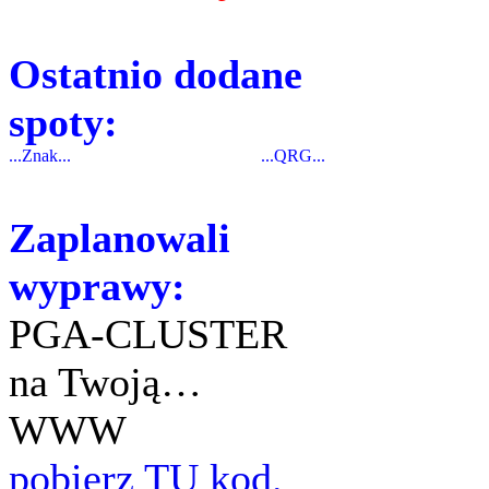
Ostatnio dodane
spoty:
...Znak...
...QRG...
Zaplanowali
wyprawy:
PGA-CLUSTER
na Twoją…
WWW
pobierz TU kod.