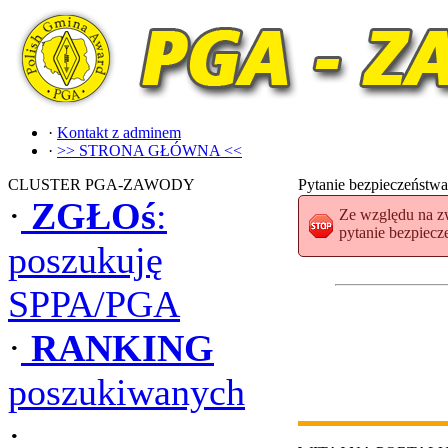
·
Kontakt z adminem
·
>> STRONA GŁÓWNA <<
CLUSTER PGA-ZAWODY
Pytanie bezpieczeństwa
·
ZGŁOś
:
Ze względu na zw
pytanie bezpiecze
poszukuję
SPPA/PGA
·
RANKING
poszukiwanych
·