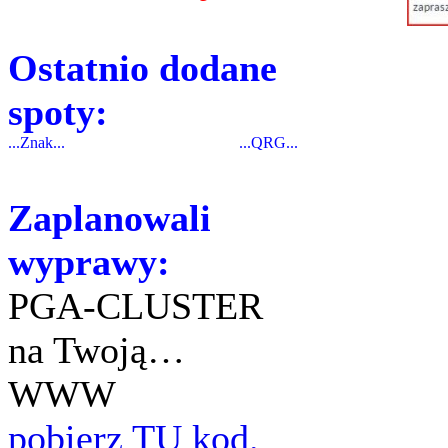
Ostatnio dodane
spoty:
...Znak...
...QRG...
Zaplanowali
wyprawy:
PGA-CLUSTER
na Twoją…
WWW
pobierz TU kod.