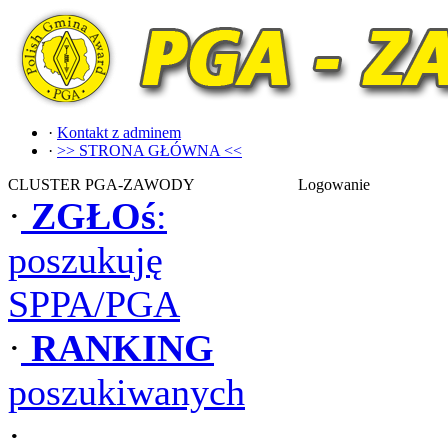
·
Kontakt z adminem
·
>> STRONA GŁÓWNA <<
CLUSTER PGA-ZAWODY
Logowanie
·
ZGŁOś
:
poszukuję
SPPA/PGA
·
RANKING
poszukiwanych
·