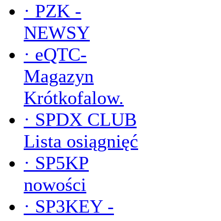
·
PZK -
NEWSY
·
eQTC-
Magazyn
Krótkofalow.
·
SPDX CLUB
Lista osiągnięć
·
SP5KP
nowości
·
SP3KEY -