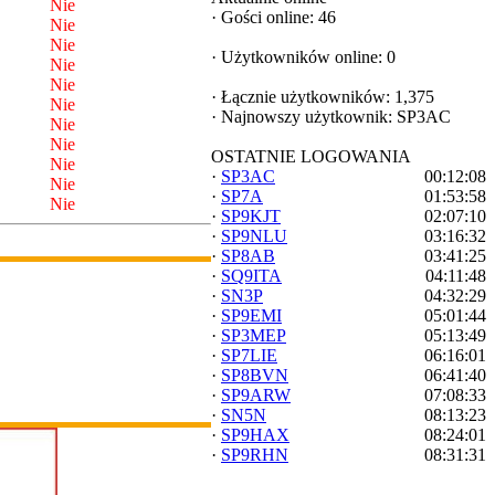
Nie
·
Gości online: 46
Nie
Nie
·
Użytkowników online: 0
Nie
Nie
·
Łącznie użytkowników: 1,375
Nie
·
Najnowszy użytkownik:
SP3AC
Nie
Nie
OSTATNIE LOGOWANIA
Nie
·
SP3AC
00:12:08
Nie
·
SP7A
01:53:58
Nie
·
SP9KJT
02:07:10
·
SP9NLU
03:16:32
·
SP8AB
03:41:25
·
SQ9ITA
04:11:48
·
SN3P
04:32:29
·
SP9EMI
05:01:44
·
SP3MEP
05:13:49
·
SP7LIE
06:16:01
·
SP8BVN
06:41:40
·
SP9ARW
07:08:33
·
SN5N
08:13:23
·
SP9HAX
08:24:01
·
SP9RHN
08:31:31