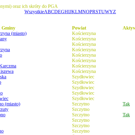
onymi) oraz ich skróty do PGA
Wszystkie
A
B
C
D
E
G
H
I
J
K
L
M
N
O
P
R
S
T
U
W
Y
Z
 Gminy
Powiat
Akty
rzyna (miasto)
Kościerzyna
any
Kościerzyna
Kościerzyna
rzyna
Kościerzyna
o
Kościerzyna
Kościerzyna
Karczma
Kościerzyna
Kiszewa
Kościerzyna
ska
Szydłowiec
b
Szydłowiec
Szydłowiec
ko
Szydłowiec
wiec
Szydłowiec
no (miasto)
Szczytno
Tak
zuty
Szczytno
bno
Szczytno
Tak
Szczytno
Szczytno
no
Szczytno