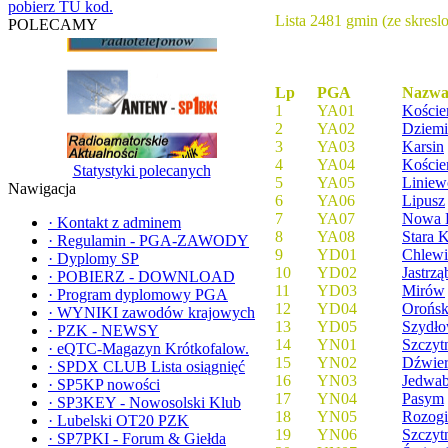
pobierz TU kod.
Lista 2481 gmin (ze skresl
POLECAMY
Lp
PGA
Nazwa
1
YA01
Koście
2
YA02
Dziemi
3
YA03
Karsin
4
YA04
Koście
Statystyki polecanych
5
YA05
Liniew
Nawigacja
6
YA06
Lipusz
7
YA07
Nowa 
·
Kontakt z adminem
8
YA08
Stara 
·
Regulamin - PGA-ZAWODY
9
YD01
Chlewi
·
Dyplomy SP
10
YD02
Jastrzą
·
POBIERZ - DOWNLOAD
11
YD03
Mirów
·
Program dyplomowy PGA
12
YD04
Orońs
·
WYNIKI zawodów krajowych
13
YD05
Szydło
·
PZK - NEWSY
14
YN01
Szczyt
·
eQTC-Magazyn Krótkofalow.
15
YN02
Dźwier
·
SPDX CLUB Lista osiągnięć
16
YN03
Jedwa
·
SP5KP nowości
17
YN04
Pasym
·
SP3KEY - Nowosolski Klub
18
YN05
Rozogi
·
Lubelski OT20 PZK
19
YN06
Szczyt
·
SP7PKI - Forum & Giełda