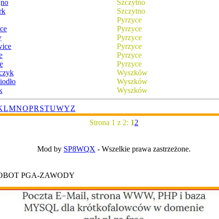
jno
Szczytno
rk
Szczytno
Pyrzyce
ice
Pyrzyce
y
Pyrzyce
wice
Pyrzyce
e
Pyrzyce
e
Pyrzyce
czyk
Wyszków
iodło
Wyszków
k
Wyszków
K
L
M
N
O
P
R
S
T
U
W
Y
Z
Strona 1 z 2:
1
2
Mod by
SP8WQX
- Wszelkie prawa zastrzeżone.
ROBOT PGA-ZAWODY