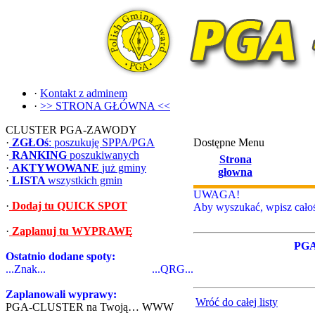
·
Kontakt z adminem
·
>> STRONA GŁÓWNA <<
CLUSTER PGA-ZAWODY
·
ZGŁOś
: poszukuję SPPA/PGA
Dostępne Menu
·
RANKING
poszukiwanych
Strona
·
AKTYWOWANE
już gminy
głowna
·
LISTA
wszystkich gmin
UWAGA!
·
Dodaj tu QUICK SPOT
Aby wyszukać, wpisz całoś
·
Zaplanuj tu WYPRAWĘ
PG
Ostatnio dodane spoty:
...Znak...
...QRG...
Zaplanowali wyprawy:
Wróć do całej listy
PGA-CLUSTER na Twoją… WWW