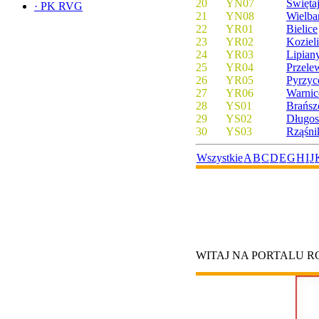
20
YN07
Święta
·
PK RVG
21
YN08
Wielba
22
YR01
Bielice
23
YR02
Koziel
24
YR03
Lipian
25
YR04
Przele
26
YR05
Pyrzyc
27
YR06
Warnic
28
YS01
Brańsz
29
YS02
Długos
30
YS03
Rząśni
Wszystkie
A
B
C
D
E
G
H
I
J
WITAJ NA PORTALU 