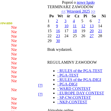
Poproś o
nowe hasło
TERMINARZ ZAWODÓW
<<
Wrzesień 2025
>>
Po
Wt
śr
Cz
Pi
So
Ni
1
2
3
4
5
6
7
wowano
8
9
10
11
12
13
14
Nie
15
16
17
18
19
20
21
Nie
22
23
24
25
26
27
28
Nie
Nie
29
30
Nie
Brak wydarzeń.
Nie
Nie
Nie
REGULAMINY ZAWODOW
Nie
Nie
·
RULES of the PGA-TEST
Nie
·
PGA-TEST
Nie
·
RULES of the PGA-DIGI
Nie
·
PGA-DIGI
[?]
·
WARD CONTEST
Nie
·
EUROPE DAY CONTEST
[?]
·
SP-CW-CONTEST
Nie
·
NKP-CONTEST
Nie
Nie
Aktualnie online