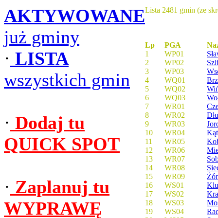
AKTYWOWANE
Lista 2481 gmin (ze sk
już gminy
Lp
PGA
Na
·
LISTA
1
WP01
Sł
2
WP02
Szl
3
WP03
Ws
wszystkich gmin
4
WQ01
Brz
5
WQ02
Wi
6
WQ03
Wo
7
WR01
Cze
8
WR02
Dłu
·
Dodaj tu
9
WR03
Jor
10
WR04
Kąt
QUICK SPOT
11
WR05
Kob
12
WR06
Mi
13
WR07
Sob
14
WR08
Sie
15
WR09
Żór
·
Zaplanuj tu
16
WS01
Kl
17
WS02
Kra
WYPRAWĘ
18
WS03
Mo
19
WS04
Ra