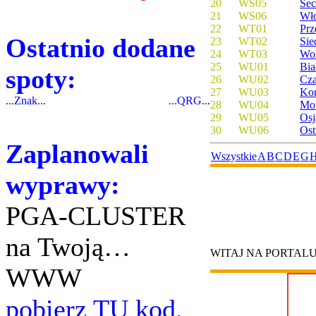
20
WS05
Se
21
WS06
Wł
22
WT01
Prz
Ostatnio dodane
23
WT02
Sie
24
WT03
Wol
25
WU01
Bia
spoty:
26
WU02
Cza
27
WU03
Ko
...Znak...
...QRG...
28
WU04
Mo
29
WU05
Os
30
WU06
Os
Zaplanowali
Wszystkie
A
B
C
D
E
G
wyprawy:
PGA-CLUSTER
na Twoją…
WITAJ NA PORTAL
WWW
pobierz TU kod.