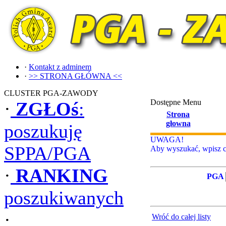
·
Kontakt z adminem
·
>> STRONA GŁÓWNA <<
CLUSTER PGA-ZAWODY
Dostępne Menu
·
ZGŁOś
:
Strona
głowna
poszukuję
UWAGA!
SPPA/PGA
Aby wyszukać, wpisz ca
·
RANKING
PGA
poszukiwanych
·
Wróć do całej listy