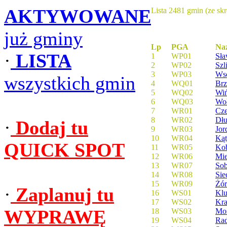
AKTYWOWANE
Lista 2481 gmin (ze sk
już gminy
Lp
PGA
Na
·
LISTA
1
WP01
Sł
2
WP02
Szl
3
WP03
Ws
wszystkich gmin
4
WQ01
Brz
5
WQ02
Wi
6
WQ03
Wo
7
WR01
Cze
8
WR02
Dłu
·
Dodaj tu
9
WR03
Jor
10
WR04
Kąt
QUICK SPOT
11
WR05
Kob
12
WR06
Mi
13
WR07
Sob
14
WR08
Sie
15
WR09
Żór
·
Zaplanuj tu
16
WS01
Kl
17
WS02
Kra
WYPRAWĘ
18
WS03
Mo
19
WS04
Ra