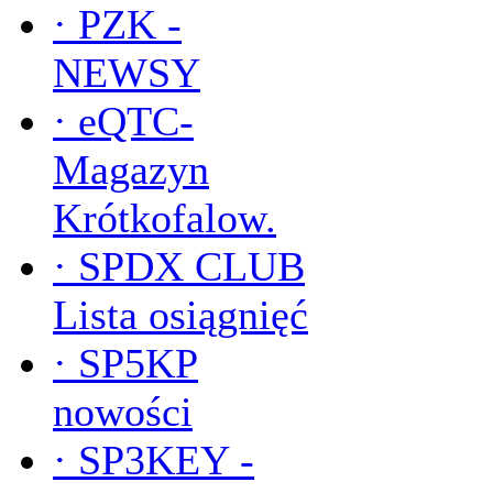
·
PZK -
NEWSY
·
eQTC-
Magazyn
Krótkofalow.
·
SPDX CLUB
Lista osiągnięć
·
SP5KP
nowości
·
SP3KEY -