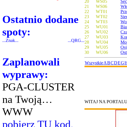
20
WS05
Se
21
WS06
Wł
22
WT01
Prz
Ostatnio dodane
23
WT02
Sie
24
WT03
Wol
25
WU01
Bia
spoty:
26
WU02
Cza
27
WU03
Ko
...Znak...
...QRG...
28
WU04
Mo
29
WU05
Os
30
WU06
Os
Zaplanowali
Wszystkie
A
B
C
D
E
G
wyprawy:
PGA-CLUSTER
na Twoją…
WITAJ NA PORTAL
WWW
pobierz TU kod.