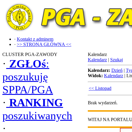
·
Kontakt z adminem
·
>> STRONA GŁÓWNA <<
CLUSTER PGA-ZAWODY
Kalendarz
Kalendarz
|
Szukaj
·
ZGŁOś
:
Kalendarz:
Dzień
|
Ty
poszukuję
Widok:
Kalendarz
|
Lis
SPPA/PGA
<< Listopad
·
RANKING
Brak wydarzeń.
poszukiwanych
WITAJ NA PORTAL
·