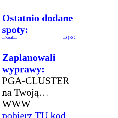
Ostatnio dodane
spoty:
...Znak...
...QRG...
Zaplanowali
wyprawy:
PGA-CLUSTER
na Twoją…
WWW
pobierz TU kod.