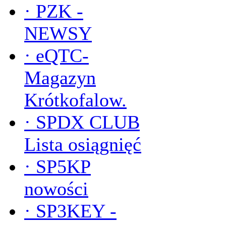
·
PZK -
NEWSY
·
eQTC-
Magazyn
Krótkofalow.
·
SPDX CLUB
Lista osiągnięć
·
SP5KP
nowości
·
SP3KEY -