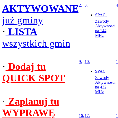
AKTYWOWANE
2.
3.
4
SPAC 
już gminy
Zawody
Aktywnosci
·
LISTA
na 144
MHz
wszystkich gmin
9.
10.
1
·
Dodaj tu
SPAC 
QUICK SPOT
Zawody
Aktywnosci
na 432
MHz
·
Zaplanuj tu
WYPRAWĘ
16.
17.
1