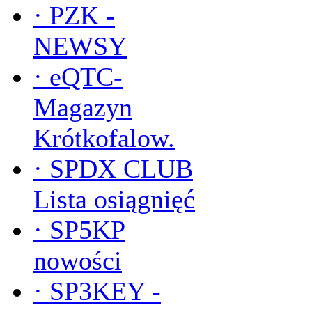
·
PZK -
NEWSY
·
eQTC-
Magazyn
Krótkofalow.
·
SPDX CLUB
Lista osiągnięć
·
SP5KP
nowości
·
SP3KEY -