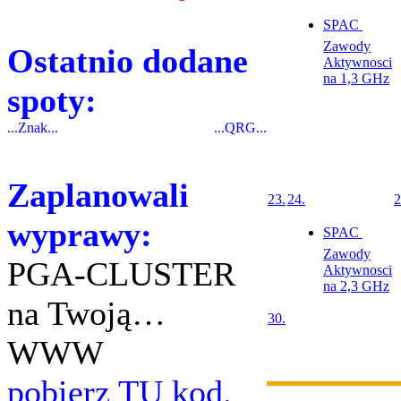
SPAC 
Zawody
Ostatnio dodane
Aktywnosci
na 1,3 GHz
spoty:
...Znak...
...QRG...
Zaplanowali
23.
24.
2
wyprawy:
SPAC 
Zawody
PGA-CLUSTER
Aktywnosci
na 2,3 GHz
na Twoją…
30.
WWW
pobierz TU kod.