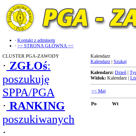
·
Kontakt z adminem
·
>> STRONA GŁÓWNA <<
CLUSTER PGA-ZAWODY
Kalendarz
Kalendarz
|
Szukaj
·
ZGŁOś
:
Kalendarz:
Dzień
|
Ty
poszukuję
Widok:
Kalendarz
|
Lis
SPPA/PGA
<< Maj
·
RANKING
Po
Wt
poszukiwanych
·