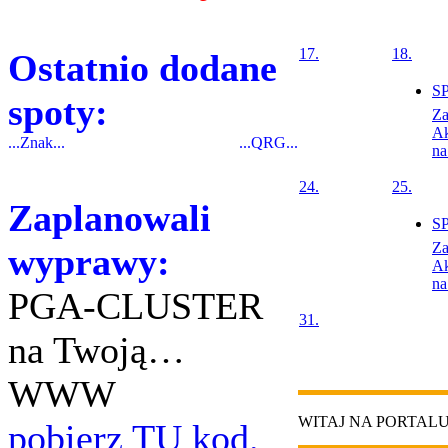
17.
18.
Ostatnio dodane
SP
spoty:
Z
Ak
...Znak...
...QRG...
na
24.
25.
Zaplanowali
SP
Z
wyprawy:
Ak
na
PGA-CLUSTER
31.
na Twoją…
WWW
WITAJ NA PORTAL
pobierz TU kod.