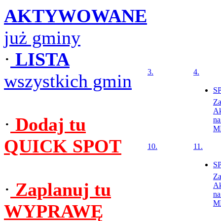
AKTYWOWANE
już gminy
·
LISTA
3.
4.
wszystkich gmin
SP
Z
Ak
·
Dodaj tu
na
M
QUICK SPOT
10.
11.
SP
Z
·
Zaplanuj tu
Ak
na
M
WYPRAWĘ