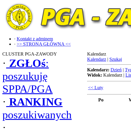
·
Kontakt z adminem
·
>> STRONA GŁÓWNA <<
CLUSTER PGA-ZAWODY
Kalendarz
Kalendarz
|
Szukaj
·
ZGŁOś
:
Kalendarz:
Dzień
|
Ty
poszukuję
Widok:
Kalendarz
|
Lis
SPPA/PGA
<< Luty
·
RANKING
Po
poszukiwanych
·