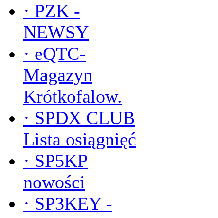
·
PZK -
NEWSY
·
eQTC-
Magazyn
Krótkofalow.
·
SPDX CLUB
Lista osiągnięć
·
SP5KP
nowości
·
SP3KEY -