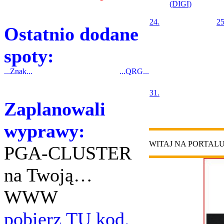
(DIGI)
24.
25
Ostatnio dodane
spoty:
...Znak...
...QRG...
31.
Zaplanowali
wyprawy:
WITAJ NA PORTAL
PGA-CLUSTER
na Twoją…
WWW
pobierz TU kod.