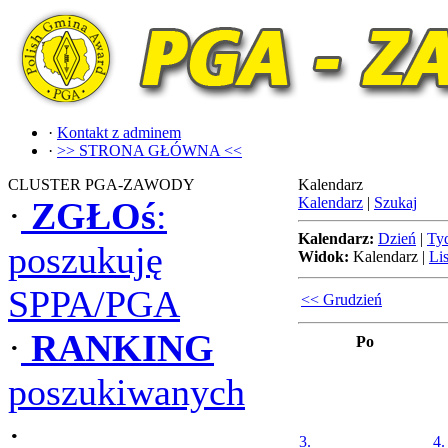
·
Kontakt z adminem
·
>> STRONA GŁÓWNA <<
CLUSTER PGA-ZAWODY
Kalendarz
Kalendarz
|
Szukaj
·
ZGŁOś
:
Kalendarz:
Dzień
|
Ty
poszukuję
Widok:
Kalendarz
|
Lis
SPPA/PGA
<< Grudzień
·
RANKING
Po
poszukiwanych
·
3.
4.