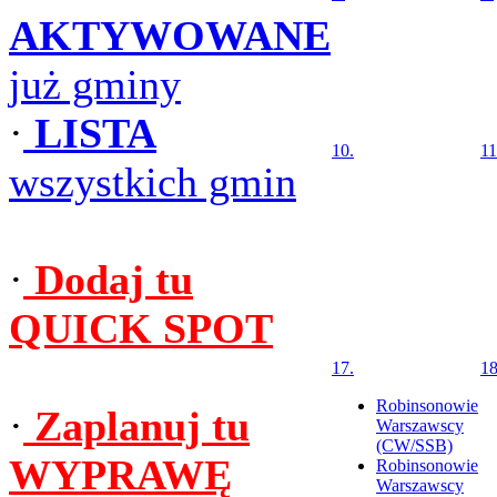
AKTYWOWANE
już gminy
·
LISTA
10.
11
wszystkich gmin
·
Dodaj tu
QUICK SPOT
17.
18
Robinsonowie
·
Zaplanuj tu
Warszawscy
(CW/SSB)
WYPRAWĘ
Robinsonowie
Warszawscy