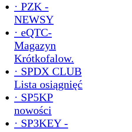
·
PZK -
NEWSY
·
eQTC-
Magazyn
Krótkofalow.
·
SPDX CLUB
Lista osiągnięć
·
SP5KP
nowości
·
SP3KEY -