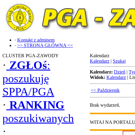
·
Kontakt z adminem
·
>> STRONA GŁÓWNA <<
CLUSTER PGA-ZAWODY
Kalendarz
Kalendarz
|
Szukaj
·
ZGŁOś
:
Kalendarz:
Dzień
|
Ty
poszukuję
Widok:
Kalendarz
|
Lis
SPPA/PGA
<< Październik
·
RANKING
Brak wydarzeń.
poszukiwanych
WITAJ NA PORTAL
·