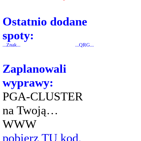
Ostatnio dodane
spoty:
...Znak...
...QRG...
Zaplanowali
wyprawy:
PGA-CLUSTER
na Twoją…
WWW
pobierz TU kod.