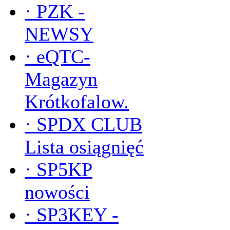
·
PZK -
NEWSY
·
eQTC-
Magazyn
Krótkofalow.
·
SPDX CLUB
Lista osiągnięć
·
SP5KP
nowości
·
SP3KEY -